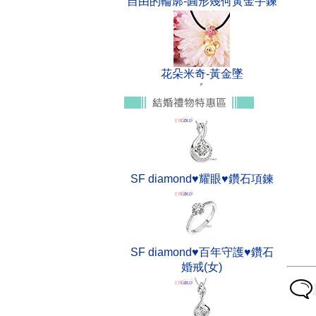
自由的輪廓-圓形幾何黃金手鍊
花朵米奇-黃金墜
SF diamond♥耀眼♥鑽石項鍊
SF diamond♥百年守護♥鑽石
婚戒(女)