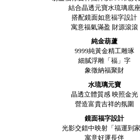
結合晶透元寶水琉璃底
搭配鏡面如意福字設計
寓意福氣滿盈 財源滾滾
純金葫蘆
9999純黃金精工雕琢
細膩浮雕「福」字
象徵納福聚財
水琉璃元寶
晶透立體質感 映照金光
營造富貴吉祥的氛圍
鏡面福字設計
光影交錯中映射「福運到
寓意好運長伴