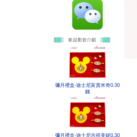
彌月禮盒-迪士尼富貴米奇0.30
錢
彌月禮盒-迪士尼吉祥美妮0.30