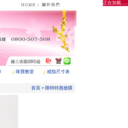
正在加載......
車
珠寶教室
戒指尺寸表
首頁
>
限時特惠搶購