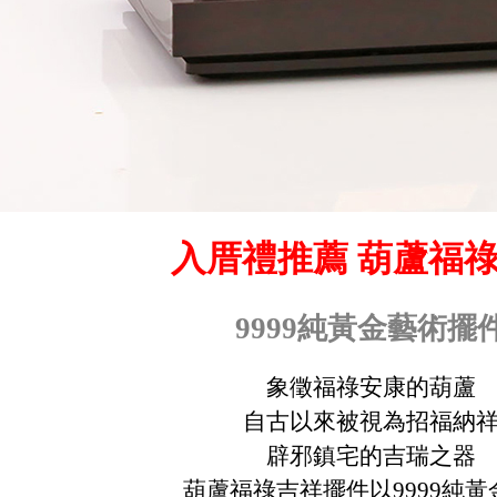
入厝禮推薦 葫蘆福
9999純黃金藝術擺
象徵福祿安康的葫蘆
自古以來被視為招福納
辟邪鎮宅的吉瑞之器
葫蘆福祿吉祥擺件以9999純黃