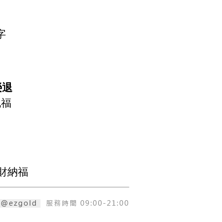
字
榮退
祝福
財納福