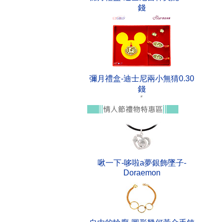
錢
彌月禮盒-迪士尼兩小無猜0.30
錢
啾一下-哆啦a夢銀飾墜子-
Doraemon