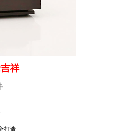
祿吉祥
件
祥
金打造