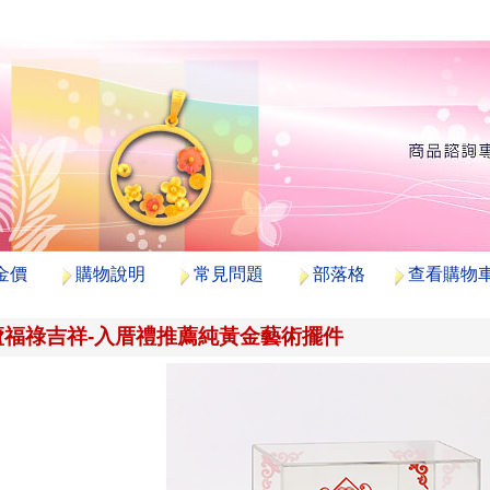
金價
購物說明
常見問題
部落格
查看購物
蘆福祿吉祥-入厝禮推薦純黃金藝術擺件