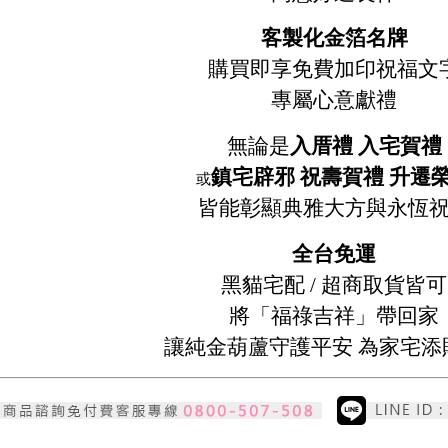
客製化金箔名牌
購買即享免費加印祝福文
專屬心意獻禮
無論是
入厝禮 入宅賀禮
鎮宅辟邪 祝壽賀禮 升遷
或
皆能彰顯典雅大方與永恆
全台免運
黑貓宅配 / 超商取貨皆可
將「福祿吉祥」帶回家
讓純金葫蘆守護平安 為家宅添