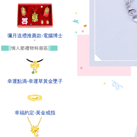
彌月送禮推薦款-電腦博士
幸運點滴-幸運草黃金墜子
幸福約定-黃金戒指