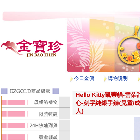
今日金價
購物說明
Hello Kitty凱蒂貓-雲朵
心-刻字純銀手鍊(兒童/
人)