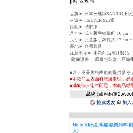
▌商 品 規 格
品牌► 日本三麗鷗SANRIO正版
材質► FSILVER 925銀
搭配► 琺瑯漆
尺寸► 成人版手鍊長約 16 cm + 
尺寸► 兒童版手鍊長約 12 cm + 
產地► 台灣製造
注意事項► 本款商品為訂製品
-附保證書 、原廠包裝盒、原廠
■以上商品規格由廠商提供參考
■本款商品表面有電鍍處理，易
■基於個人衛生問題，本商品經
品牌 :
甜蜜約定2sweet
推薦親友
加入
Hello Kitty凱蒂貓-歡樂列
人)