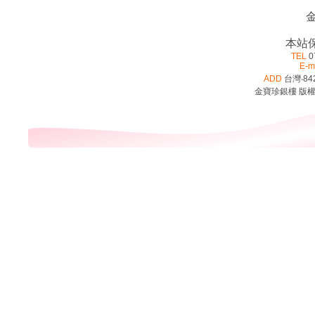
金
本站
TEL
0
E-m
ADD
台灣‧84
金寶珍銀樓 版權所有 ©