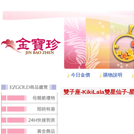
今日金價
購物說明
雙子座-KikiLala雙星仙子