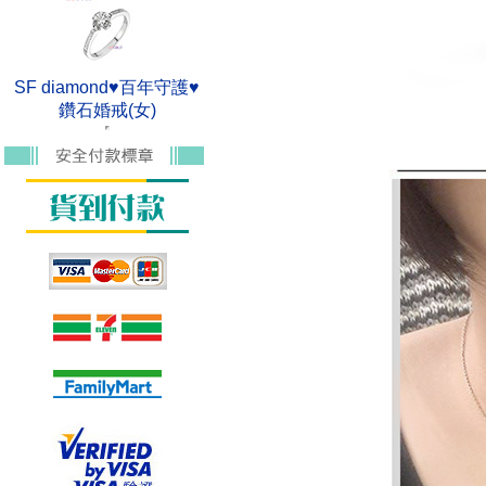
SF diamond♥百年守護♥
鑽石婚戒(女)