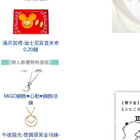
滿月賀禮-迪士尼富貴米奇
0.20錢
MiGO鋼飾♥心動♥鋼飾項
鍊
午後陽光-雙圓環黃金項鍊-