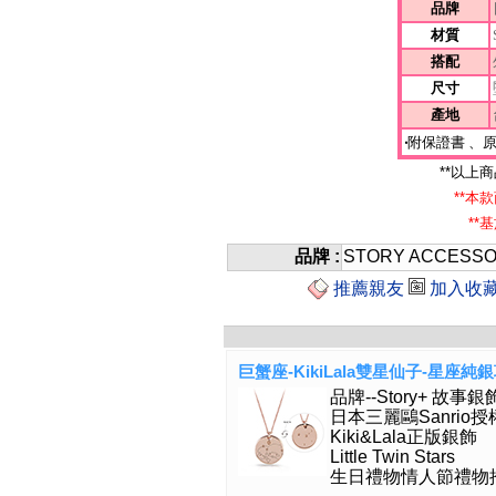
品牌
材質
搭配
尺寸
產地
‧
附保證書 、
**以上
**本
**
品牌 :
STORY ACCESS
推薦親友
加入收
巨蟹座-KikiLala雙星仙子-星座純
品牌--Story+ 故事銀
日本三麗鷗Sanrio授
Kiki&Lala正版銀飾
Little Twin Stars
生日禮物情人節禮物