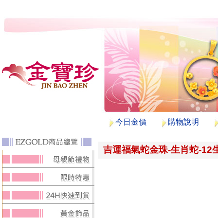
今日金價
購物說明
吉運福氣蛇金珠-生肖蛇-12