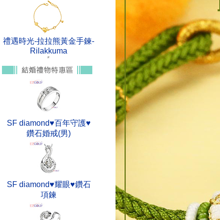
禮遇時光-拉拉熊黃金手鍊-
Rilakkuma
SF diamond♥百年守護♥
鑽石婚戒(男)
SF diamond♥耀眼♥鑽石
項鍊