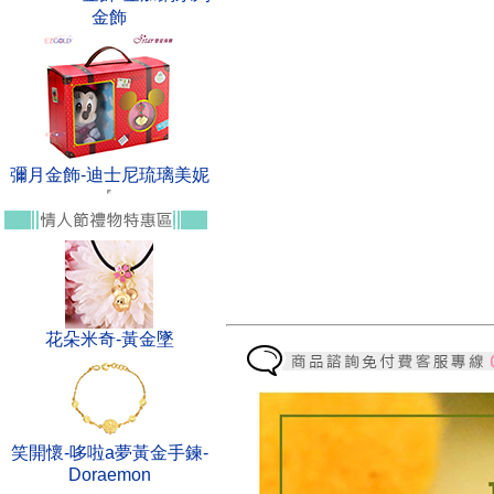
金飾
彌月金飾-迪士尼琉璃美妮
花朵米奇-黃金墜
笑開懷-哆啦a夢黃金手鍊-
Doraemon