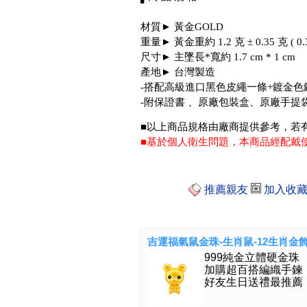
材質► 黃金GOLD
重量► 黃金重約 1.2 克 ± 0.35 克 ( 0.32
尺寸► 主墜長*寬約 1.7 cm * 1 cm
產地► 台灣製造
-搭配高級進口黑色皮繩一條+鍍金色
-附保證書 、原廠包裝盒、原廠手提
■以上商品規格由廠商提供參考，若
■基於個人衛生問題，本商品經配戴
推薦親友
加入收
吉運福氣鼠金珠-生肖鼠-12生肖金
999純金立體硬金珠
加購超百搭編織手鍊
好友生日送禮最推薦