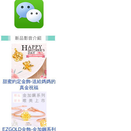
甜蜜約定金飾-送給媽媽的
真金祝福
EZGOLD金飾-金加鋼系列