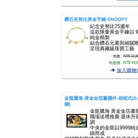
鑽石史努比黃金手鍊-SNOOPY
紀念史努比75週年
這款限量黃金手鍊以 9
純金精製
結合鑽石元素與細膩
呈現典藏級珠寶工藝
NT$ 52,8
市價 :
NT$ 49,
特惠價 :
加入購物
金龍騰海-黃金金箔畫擺件-相框式(0.
錢)
金龍騰海 黃金金箔畫
職場送禮推薦 退休升
調
中央的金龍以9999純
鑄而成