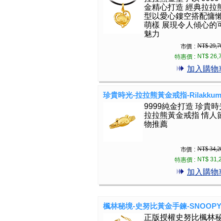
金精心打造 經典拉拉
型以愛心鏤空搭配慵
萌樣 展現令人傾心的
魅力
NT$ 29,7
市價 :
NT$ 26,
特惠價 :
加入購物
珍貴時光-拉拉熊黃金戒指-Rilakkum
9999純金打造 珍貴時
拉拉熊黃金戒指 情人
物推薦
NT$ 34,2
市價 :
NT$ 31,
特惠價 :
加入購物
楓林秘境-史努比黃金手鍊-SNOOP
正版授權史努比楓林