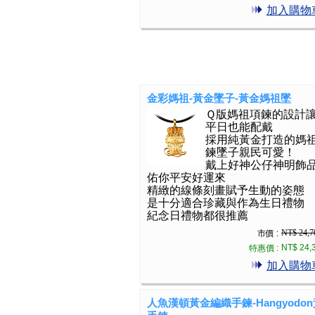
加入購物
金彩媽祖-黃金墜子-黃金媽祖墜
Ｑ版媽祖項鍊的設計
平日也能配戴
採用純黃金打造的媽
鍊墜子親民可愛！
戴上好神公仔神明飾
佑你平安好運來
精緻的線條刻畫賦予生動的姿態
是十分適合珍藏與作為生日禮物
紀念日禮物都很推薦
NT$ 24,7
市價 :
NT$ 24,
特惠價 :
加入購物
人魚漢頓黃金編織手鍊-Hangyodo