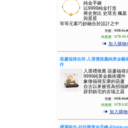
純金手鍊
以9999純金打造
將史努比 史塔克 楓葉
與星星
等等元素巧妙融合於設計之中
NT$ 51,4
市價 :
NT$ 48,
特惠價 :
加入購物
葫蘆福祿吉祥-入厝禮推薦純黃金藝
件
入厝禮推薦 葫蘆福祿
9999純黃金藝術擺件
象徵福祿安康的葫蘆
自古以來被視為招福
辟邪鎮宅的吉瑞之器
NT$ 10,0
市價 :
NT$ 8,8
特惠價 :
加入購物
禮遇時光-拉拉熊黃金手鍊-Rilakkum