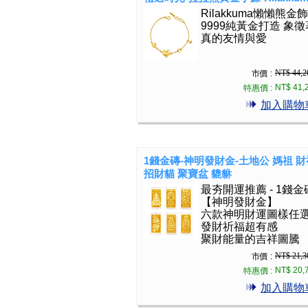
Rilakkuma懶懶熊金飾
9999純黃金打造 象
真的友情與愛
NT$ 44,2
市價 :
NT$ 41,
特惠價 :
加入購物
1錢金磚-神明發財金-土地公 媽祖 
招財貓 聚寶盆 貔貅
最夯開運推薦 - 1錢金
【神明發財金】
六款神明財運圖樣任
發財祈福超有感
聚財能量的吉祥圖騰
NT$ 21,3
市價 :
NT$ 20,
特惠價 :
加入購物