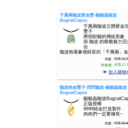
千萬兩咖波黃金墜-貓貓蟲咖波
BugcatCapoo
千萬兩咖波立體硬金
墜子
將招財貓的傳統形象
與 咖波 的療癒魅力完
合
咖波抱著象徵財富的「千萬兩」
NT$ 19,7
市價 :
NT$ 17,
特惠價 :
加入購物
咖波純金墜子-閃閃咖波-貓貓蟲咖波
BugcatCapoo
貓貓蟲咖波BugcatCap
正版授權
9999純金打造製作
肉肉們一定要擁有~
NT$ 20,4
市價 :