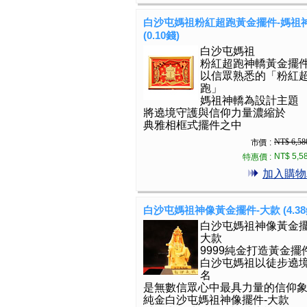
白沙屯媽祖粉紅超跑黃金擺件-媽祖
(0.10錢)
白沙屯媽祖
粉紅超跑神轎黃金擺
以信眾熟悉的「粉紅
跑」
媽祖神轎為設計主題
將遶境守護與信仰力量濃縮於
典雅相框式擺件之中
NT$ 6,58
市價 :
NT$ 5,5
特惠價 :
加入購物
白沙屯媽祖神像黃金擺件-大款 (4.38
白沙屯媽祖神像黃金擺
大款
9999純金打造黃金擺
白沙屯媽祖以徒步遶
名
是無數信眾心中最具力量的信仰
純金白沙屯媽祖神像擺件-大款