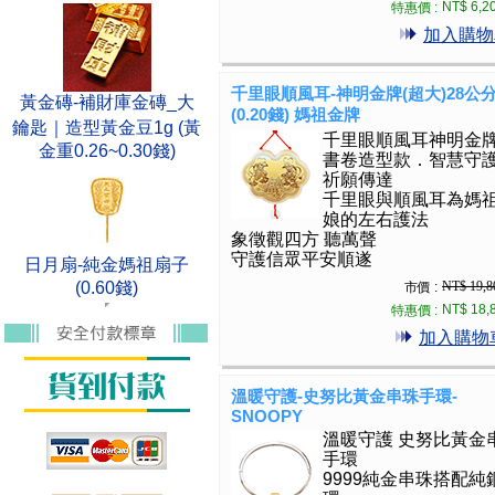
NT$ 6,2
特惠價 :
加入購物
千里眼順風耳-神明金牌(超大)28公
黃金磚-補財庫金磚_大
(0.20錢) 媽祖金牌
鑰匙｜造型黃金豆1g (黃
千里眼順風耳神明金
金重0.26~0.30錢)
書卷造型款．智慧守
祈願傳達
千里眼與順風耳為媽
娘的左右護法
象徵觀四方 聽萬聲
守護信眾平安順遂
日月扇-純金媽祖扇子
(0.60錢)
NT$ 19,8
市價 :
NT$ 18,
特惠價 :
加入購物
溫暖守護-史努比黃金串珠手環-
SNOOPY
溫暖守護 史努比黃金
手環
9999純金串珠搭配純