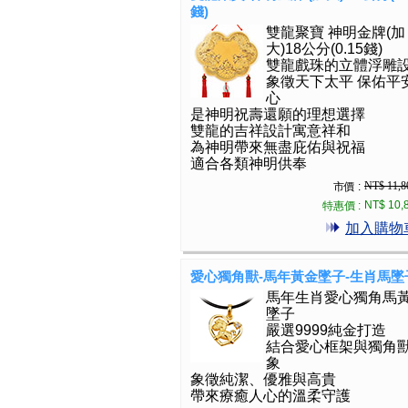
錢)
雙龍聚寶 神明金牌(加
大)18公分(0.15錢)
雙龍戲珠的立體浮雕
象徵天下太平 保佑平
心
是神明祝壽還願的理想選擇
雙龍的吉祥設計寓意祥和
為神明帶來無盡庇佑與祝福
適合各類神明供奉
NT$ 11,8
市價 :
NT$ 10,
特惠價 :
加入購物
愛心獨角獸-馬年黃金墜子-生肖馬墜
馬年生肖愛心獨角馬
墜子
嚴選9999純金打造
結合愛心框架與獨角
象
象徵純潔、優雅與高貴
帶來療癒人心的溫柔守護