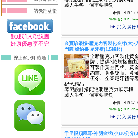
藏人生每一個重要時刻
NT$ 15,6
市價 :
NT$ 14,
特惠價 :
加入購物
歡迎加入粉絲團
好康優惠享不完
金寶珍銀樓-壓克力客製化金牌(大)-
門牌 婚約書 尾牙禮(1.5錢起)
全新壓克力客製化黃
牌，提供3款規格自由
可製作黃金門牌、黃
約書、黃金獎狀、黃
伍令、企業尾牙禮等
紀念精品
客製設計搭配透明壓克力展示框
藏人生每一個重要時刻
NT$ 37,6
市價 :
NT$ 36,
特惠價 :
加入購物
千里眼順風耳-神明金牌(小)10公分(0.