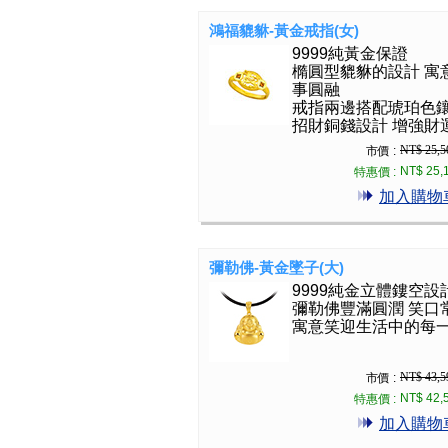
鴻福貔貅-黃金戒指(女)
9999純黃金保證
橢圓型貔貅的設計 寓
事圓融
戒指兩邊搭配琥珀色
招財銅錢設計 增強財
NT$ 25,5
市價 :
NT$ 25,
特惠價 :
加入購物
彌勒佛-黃金墜子(大)
9999純金立體鏤空設
彌勒佛豐滿圓潤 笑口
寓意笑迎生活中的每
NT$ 43,5
市價 :
NT$ 42,
特惠價 :
加入購物