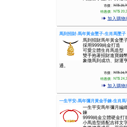
NT$ 20,7
市價 :
NT$ 20,
特惠價 :
加入購物
馬到招財-馬年黃金墜子-生肖馬墜子
馬到招財馬年黃金墜
採用9999純金打造
可愛立體生肖馬造型
雙手抱著招財進寶錢
象徵馬到成功、財運
通。
NT$ 24,7
市價 :
NT$ 24,
特惠價 :
加入購物
一生平安-馬年彌月黃金手鍊-生肖馬
一生平安馬年彌月編
鍊
9999純金立體硬金打
小馬造型搭配吉祥文