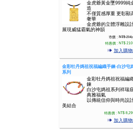
金虎爺黃金墜9999純
造
不僅質感厚重 更彰顯
奢華
金虎爺的立體浮雕設
展現威猛霸氣的神韻
NT$ 214,
市價 :
NT$ 210
特惠價 :
加入購物
金彩牡丹媽祖祝福編織手鍊-白沙屯
系列
金彩牡丹媽祖祝福編
鍊
白沙屯媽祖系列祥瑞
典雅福氣
以傳統信仰與時尚設
美結合
NT$ 8,29
特惠價 :
加入購物