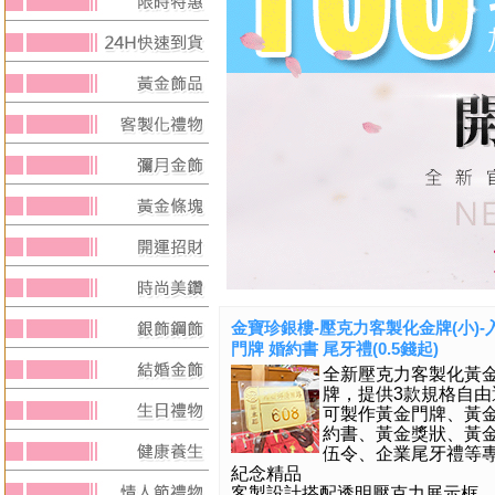
金寶珍銀樓-壓克力客製化金牌(小)-
門牌 婚約書 尾牙禮(0.5錢起)
全新壓克力客製化黃
牌，提供3款規格自由
可製作黃金門牌、黃
約書、黃金獎狀、黃
伍令、企業尾牙禮等
紀念精品
客製設計搭配透明壓克力展示框