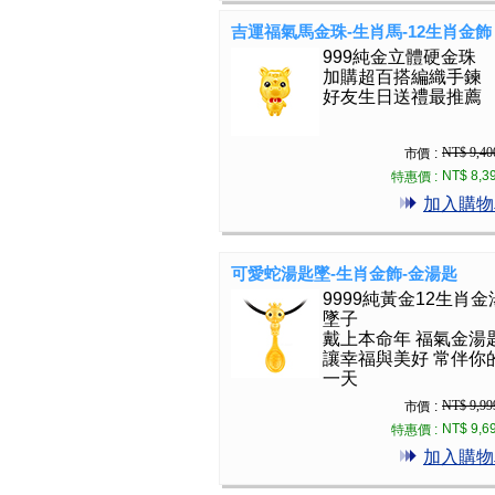
吉運福氣馬金珠-生肖馬-12生肖金飾
999純金立體硬金珠
加購超百搭編織手鍊
好友生日送禮最推薦
NT$ 9,40
市價 :
NT$ 8,3
特惠價 :
加入購物
可愛蛇湯匙墜-生肖金飾-金湯匙
9999純黃金12生肖金
墜子
戴上本命年 福氣金湯
讓幸福與美好 常伴你
一天
NT$ 9,99
市價 :
NT$ 9,6
特惠價 :
加入購物