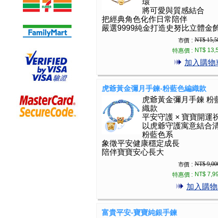
環
將可愛與質感結合
把經典角色化作日常陪伴
嚴選9999純金打造史努比立體金
NT$ 15,5
市價 :
NT$ 13,
特惠價 :
加入購物
虎爺黃金彌月手鍊-粉藍色編織款
虎爺黃金彌月手鍊 粉
織款
平安守護 × 寶寶開運
以虎爺守護寓意結合
粉藍色系
象徵平安健康穩定成長
陪伴寶寶安心長大
NT$ 9,00
市價 :
NT$ 7,9
特惠價 :
加入購物
富貴平安-寶寶純銀手鍊