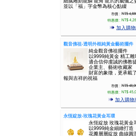
細膩雕刻龍鱗 龍角 龍爪的威儀之
並以「福」字金幣為核心點綴
NT$ 4,88
市價 :
NT$ 4,2
特惠價 :
加入購物
觀音佛祖-透明外框純黃金藝術擺件
純金觀音佛祖擺件
以9999純黃金 精工雕
適合信仰虔誠的佛教
企業主、藝術收藏家
財富的象徵，更承載
報與吉祥的祝福
NT$ 48,0
市價 :
NT$ 45,
特惠價 :
加入購物
永恆綻放-玫瑰花黃金耳環
永恆綻放 玫瑰花黃金
以9999純金細緻打造
花瓣層層綻放 曲線圓