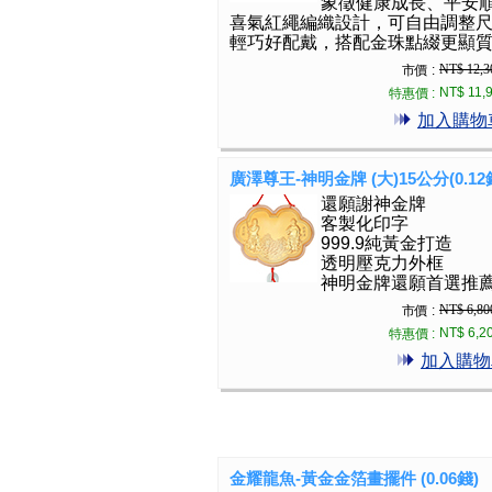
象徵健康成長、平安
喜氣紅繩編織設計，可自由調整
輕巧好配戴，搭配金珠點綴更顯
NT$ 12,3
市價 :
NT$ 11,
特惠價 :
加入購物
廣澤尊王-神明金牌 (大)15公分(0.12
還願謝神金牌
客製化印字
999.9純黃金打造
透明壓克力外框
神明金牌還願首選推
NT$ 6,80
市價 :
NT$ 6,2
特惠價 :
加入購物
金耀龍魚-黃金金箔畫擺件 (0.06錢)