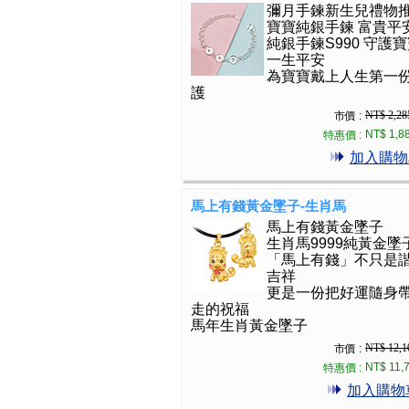
彌月手鍊新生兒禮物
寶寶純銀手鍊 富貴平
純銀手鍊S990 守護
一生平安
為寶寶戴上人生第一
護
NT$ 2,28
市價 :
NT$ 1,8
特惠價 :
加入購物
馬上有錢黃金墜子-生肖馬
馬上有錢黃金墜子
生肖馬9999純黃金墜
「馬上有錢」不只是
吉祥
更是一份把好運隨身
走的祝福
馬年生肖黃金墜子
NT$ 12,1
市價 :
NT$ 11,
特惠價 :
加入購物