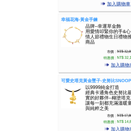
加入購物車
幸福花海-黃金手鍊
品牌--幸運草金飾
用愛情叩緊你的手&心
情人節禮物生日禮物
商品
NT$ 32,6
市價 :
NT$ 32,
特惠價 :
加入購物
可愛史塔克黃金墜子-史努比SNOOP
以9999純金打造
經典卡通角色史努比
實的好夥伴--糊塗塔克
讓每一刻都充滿溫暖
與純粹之美
NT$ 17,8
市價 :
NT$ 14,
特惠價 :
加入購物