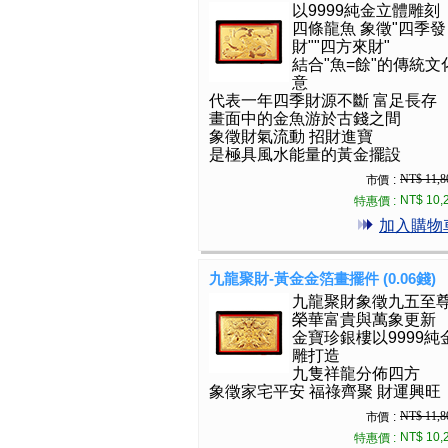
以9999純金立體雕刻
四條龍魚 象徵"四季發
財""四方來財"
結合"魚=餘"的傳統文
意
代表一年四季財源不斷 富足長存
畫面中的金魚游於古錢之間
象徵財氣流動 招財進寶
是極具風水能量的黃金擺設
NT$ 11,8
市價 :
NT$ 10,
特惠價 :
加入購物
九龍聚財-黃金金箔畫擺件 (0.06錢)
九龍聚財象徵九五至
榮華富貴與萬象更新
金寶珍銀樓以9999純
雕打造
九隻祥龍分佈四方
象徵家宅平安 福祿齊聚 財運興旺
NT$ 11,8
市價 :
NT$ 10,
特惠價 :