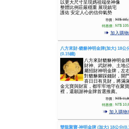
以更大尺寸呈現媽祖端坐神像
整體比例莊嚴穩重 展現鎮宅
護佑 安定人心的信仰氣勢
NT$ 105,
市價 :
NT$ 105
特惠價 :
加入購物
八方來財-貔貅神明金牌(加大) 18公
(0.15錢)
八方來財貔貅神明金
財神、武財神、土地
屬招財神明金牌，左
對貔貅腳踩錢財，開
喜日日有見財，將滿
金元寶與財富，都牢牢地守在聚
裡，還願謝神金牌首選推薦。
NT$ 11,8
市價 :
NT$ 10,
特惠價 :
加入購物
雙龍聚寶-神明金牌 (加大) 18公分(0.