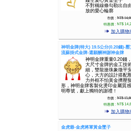
鏤空愛心黃金墜子
不對稱線條勾勒出自
放的愛心輪廓
NT$ 14,6
市價 :
NT$ 14,
特惠價 :
加入購物
神明金牌(特大) 19.5公分(0.20錢)-
流蘇掛式金牌-還願酬神謝神金牌
神明金牌重量0.20錢
大尺寸金牌的金工技
細，雙龍搶珠象徵平
心，大方的設計搭配
力外框不怕黃金擠壓
形，神明金牌客製化燙印金屬質
明尊號，獻上獨特的謝禮！
NT$ 15,8
市價 :
NT$ 14,
特惠價 :
加入購物
金虎爺-金虎將軍黃金墜子