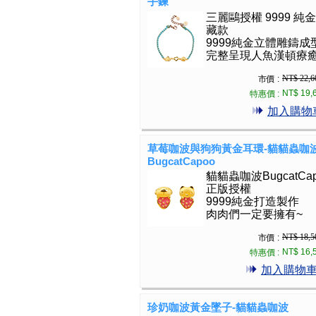
手鍊
三麗鷗授權 9999 純
藏款
9999純金立體雕鑄成
完整呈現人魚漢頓療
NT$ 22,6
市價 :
NT$ 19,
特惠價 :
加入購物
草莓咖波與狗狗黃金耳環-貓貓蟲咖
BugcatCapoo
貓貓蟲咖波BugcatCap
正版授權
9999純金打造製作
肉肉們一定要擁有~
NT$ 18,5
市價 :
NT$ 16,
特惠價 :
加入購物
珍奶咖波黃金墜子-貓貓蟲咖波