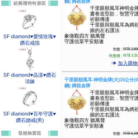
錢) 媽祖金牌
千里眼順風耳神明金
書卷造型款．智慧守
祈願傳達
千里眼與順風耳為媽
娘的左右護法
象徵觀四方 聽萬聲
SF diamond♥愛情玫瑰♥
守護信眾平安順遂
鑽石戒指
NT$ 3,80
市價 :
NT$ 3,5
特惠價 :
加入購物
SF diamond♥晶漾♥鑽石
千里眼順風耳-神明金牌(大)15公分(0.
項鍊
錢) 媽祖金牌
千里眼順風耳神明金
書卷造型款．智慧守
祈願傳達
千里眼與順風耳為媽
SF diamond♥百年守護♥
娘的左右護法
鑽石婚戒(男)
象徵觀四方 聽萬聲
守護信眾平安順遂
NT$ 6,50
市價 :