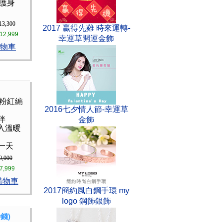
財護身
13,300
2017 贏得先雞 時來運轉-
12,999
幸運草開運金飾
物車
 粉紅編
2016七夕情人節-幸運草
伴
金飾
入溫暖
一天
9,000
7,999
購物車
2017簡約風白鋼手環 my
logo 鋼飾銀飾
錢)