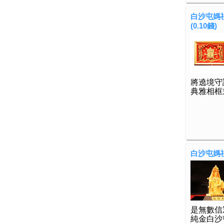
白沙屯媽
(0.10錢)
將遶境守
典雅相框
白沙屯媽祖
是無數信
純金白沙