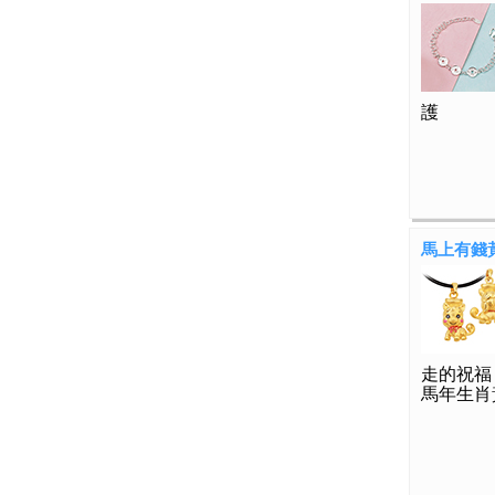
護
馬上有錢
走的祝福
馬年生肖