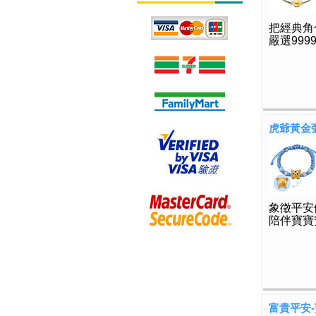
把經典角
嚴選99
虎爺黃金
象徵平安
陪伴寶寶
富貴平安