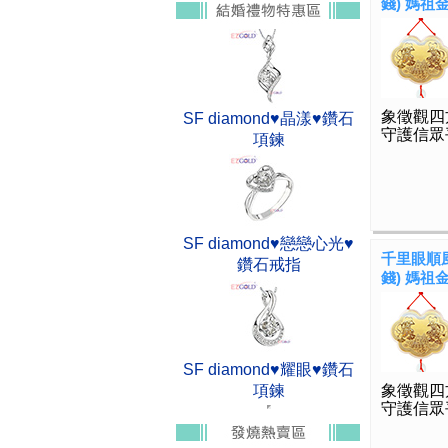
錢) 媽祖
象徵觀四
SF diamond♥晶漾♥鑽石
守護信眾
項鍊
SF diamond♥戀戀心光♥
千里眼順風
鑽石戒指
錢) 媽祖
SF diamond♥耀眼♥鑽石
項鍊
象徵觀四
守護信眾