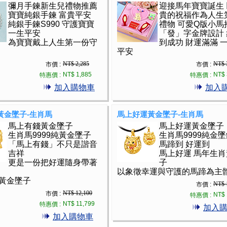
彌月手鍊新生兒禮物推薦
迎接馬年寶寶誕生
寶寶純銀手鍊 富貴平安
貴的祝福作為人生
純銀手鍊S990 守護寶寶
禮物 可愛Q版小馬
一生平安
「發」字金牌設計
為寶寶戴上人生第一份守
到成功 財運滿滿 
平安
NT$ 2,285
NT$ 
市價 :
市價 :
NT$ 1,885
NT$ 
特惠價 :
特惠價 :
加入購物車
加入
黃金墜子-生肖馬
馬上好運黃金墜子-生肖馬
馬上有錢黃金墜子
馬上好運黃金墜子
生肖馬9999純黃金墜子
生肖馬9999純金
「馬上有錢」不只是諧音
馬蹄到 好運到
吉祥
馬上好運 馬年生
更是一份把好運隨身帶著
子
以象徵幸運與守護的馬蹄為主
黃金墜子
NT$ 
市價 :
NT$ 12,100
市價 :
NT$ 
特惠價 :
NT$ 11,799
特惠價 :
加入
加入購物車