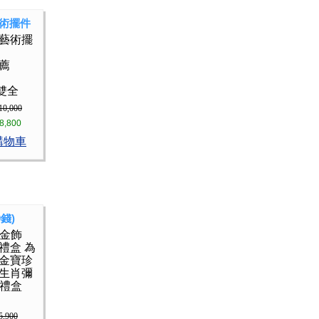
術擺件
金藝術擺
推薦
雙全
10,000
8,800
購物車
錢)
月金飾
禮盒 為
 金寶珍
年生肖彌
樂禮盒
5,900