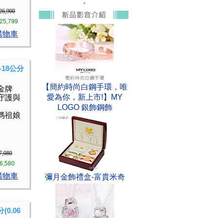
26,900
25,799
購物車
18公分
【簡約時尚白鋼手環，唯
金牌
愛為你，新上市!】MY
守護與
LOGO 銀飾鋼飾
媽祖娘
7,080
6,580
購物車
彌月金飾禮盒-富貴米奇
0.06