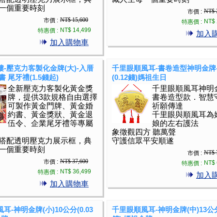
一個重要時刻
NT$ 
市價 :
NT$ 15,600
市價 :
NT$ 
特惠價 :
NT$ 14,499
特惠價 :
加入
加入購物車
-壓克力客製化金牌(大)-入厝
千里眼順風耳-書卷造型神明金牌-
 尾牙禮(1.5錢起)
(0.12錢)媽祖生日
全新壓克力客製化黃金獎
千里眼順風耳神明
牌，提供3款規格自由選擇
書卷造型款．智慧
可製作黃金門牌、黃金婚
祈願傳達
約書、黃金獎狀、黃金退
千里眼與順風耳為
伍令、企業尾牙禮等專屬
娘的左右護法
象徵觀四方 聽萬聲
搭配透明壓克力展示框，典
守護信眾平安順遂
一個重要時刻
NT$ 
市價 :
NT$ 37,600
市價 :
NT$ 
特惠價 :
NT$ 36,499
特惠價 :
加入
加入購物車
耳-神明金牌(小)10公分(0.03
千里眼順風耳-神明金牌(中)13公分(