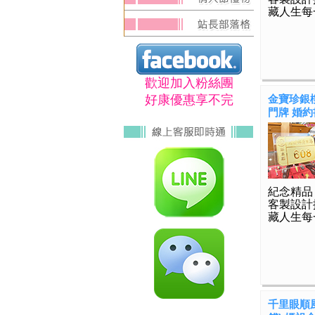
藏人生每
歡迎加入粉絲團
好康優惠享不完
金寶珍銀樓
門牌 婚約書
紀念精品
客製設計
藏人生每
千里眼順風