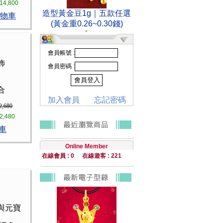
14,800
造型黃金豆1g｜五款任選
物車
(黃金重0.26~0.30錢)
會員帳號 :
飾
會員密碼 :
合
加入會員
忘記密碼
2,680
2,480
車
Online Member
在線會員 : 0
在線遊客 : 221
與元寶