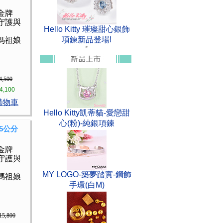
金牌
守護與
Hello Kitty 璀璨甜心銀飾
項鍊新品登場!
媽祖娘
4,500
4,100
購物車
Hello Kitty凱蒂貓-愛戀甜
心(粉)-純銀項鍊
5公分
金牌
守護與
MY LOGO-築夢踏實-鋼飾
媽祖娘
手環(白M)
15,800