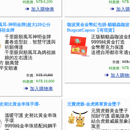
NT$ 6,200
NT$ 
特惠價 :
特惠價 :
加入購物車
加入購
耳-神明金牌(超大)28公分
咖波黃金金幣紅包袋-貓貓蟲咖波
) 媽祖金牌
BugcatCapoo【有現貨】
千里眼順風耳神明金牌
正版貓貓蟲咖波金
書卷造型款．智慧守護與
9999純黃金打造
祈願傳達
金幣壓克力保護
千里眼與順風耳為媽祖娘
送禮自用都非常適
娘的左右護法
NT$ 
市價 :
方 聽萬聲
平安順遂
NT$ 
特惠價 :
加入購物
NT$ 19,800
市價 :
NT$ 18,800
特惠價 :
加入購物車
-史努比黃金串珠手環-
元寶虎爺-金虎將軍黃金墜子
元寶虎爺黃金墜子
溫暖守護 史努比黃金串珠
招財守護 霸氣隨身
手環
結合虎爺威嚴形象
9999純金串珠搭配純鋼手
寓意