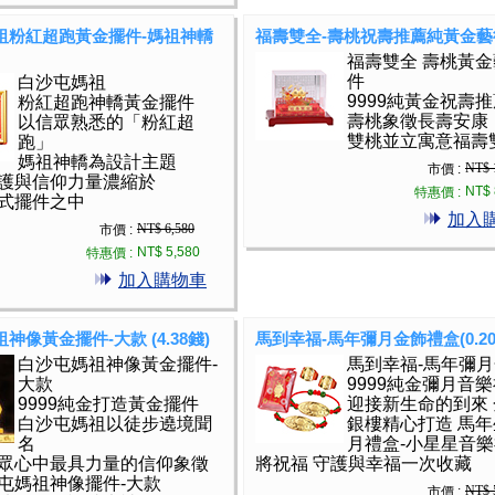
祖粉紅超跑黃金擺件-媽祖神轎
福壽雙全-壽桃祝壽推薦純黃金藝
福壽雙全 壽桃黃
件
白沙屯媽祖
9999純黃金祝壽
粉紅超跑神轎黃金擺件
壽桃象徵長壽安康
以信眾熟悉的「粉紅超
雙桃並立寓意福壽
跑」
媽祖神轎為設計主題
NT$ 
市價 :
護與信仰力量濃縮於
NT$ 
特惠價 :
式擺件之中
加入
NT$ 6,580
市價 :
NT$ 5,580
特惠價 :
加入購物車
神像黃金擺件-大款 (4.38錢)
馬到幸福-馬年彌月金飾禮盒(0.20
白沙屯媽祖神像黃金擺件-
馬到幸福-馬年彌
大款
9999純金彌月音樂
9999純金打造黃金擺件
迎接新生命的到來
白沙屯媽祖以徒步遶境聞
銀樓精心打造 馬
名
月禮盒-小星星音
眾心中最具力量的信仰象徵
將祝福 守護與幸福一次收藏
屯媽祖神像擺件-大款
NT$ 
市價 :