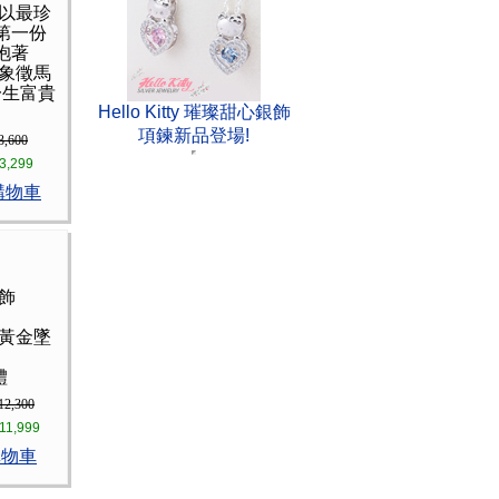
 以最珍
第一份
抱著
 象徵馬
一生富貴
Hello Kitty 璀璨甜心銀飾
項鍊新品登場!
3,600
3,299
購物車
墜飾
肖黃金墜
體
12,300
11,999
購物車