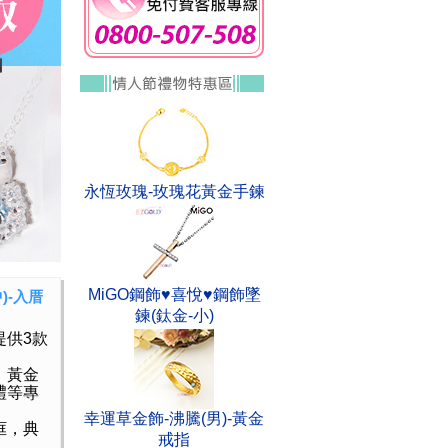
永恆玫瑰-玫瑰花黃金手鍊
MiGO鋼飾♥喜悅♥鋼飾墜
)-入厝
鍊(鈦金-小)
提供3款
、黃金
禮等專
幸運草金飾-沸騰(男)-黃金
框，典
戒指