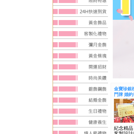
金寶珍銀樓
門牌 婚約書
紀念精品
客製設計