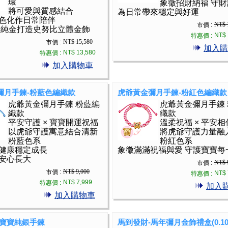
環
象徵招財納福 守
將可愛與質感結合
為日常帶來穩定與好運
色化作日常陪伴
NT$ 
市價 :
99純金打造史努比立體金飾
NT$ 
特惠價 :
NT$ 15,580
市價 :
加入購
NT$ 13,580
特惠價 :
加入購物車
彌月手鍊-粉藍色編織款
虎爺黃金彌月手鍊-粉紅色編織款
虎爺黃金彌月手鍊 粉藍編
虎爺黃金彌月手鍊
織款
織款
平安守護 × 寶寶開運祝福
溫柔祝福 × 平安相
以虎爺守護寓意結合清新
將虎爺守護力量融
粉藍色系
粉紅色系
健康穩定成長
象徵滿滿祝福與愛 守護寶寶每
安心長大
NT$ 
市價 :
NT$ 9,000
市價 :
NT$ 
特惠價 :
NT$ 7,999
特惠價 :
加入
加入購物車
-寶寶純銀手鍊
馬到發財-馬年彌月金飾禮盒(0.10