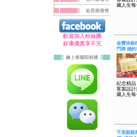
藏人生每
歡迎加入粉絲團
好康優惠享不完
金寶珍銀樓
門牌 婚約書
紀念精品
客製設計
藏人生每
千里眼順風