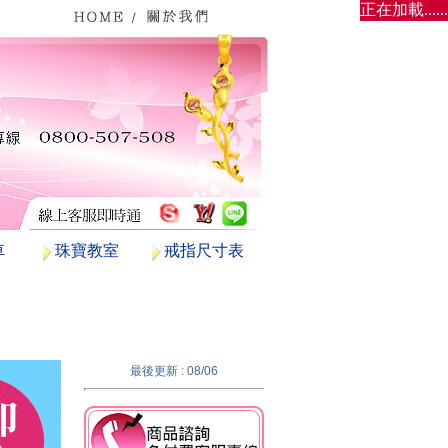
正在加載......
車
珠寶教室
戒指尺寸表
最後更新 : 08/06