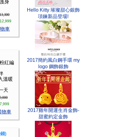
財護身
Hello Kitty 璀璨甜心銀飾
13,300
項鍊新品登場!
12,999
物車
2017簡約風白鋼手環 my
 粉紅編
logo 鋼飾銀飾
伴
入溫暖
一天
9,000
7,999
2017雞年開運生肖金飾-
購物車
甜蜜約定金飾
錢)