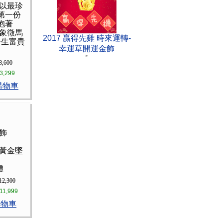
 以最珍
第一份
抱著
 象徵馬
2017 贏得先雞 時來運轉-
一生富貴
幸運草開運金飾
3,600
3,299
購物車
墜飾
肖黃金墜
體
12,300
11,999
購物車