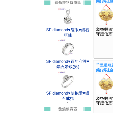
錢) 媽祖
象徵觀四
SF diamond♥耀眼♥鑽石
守護信眾
項鍊
SF diamond♥百年守護♥
千里眼順風
鑽石婚戒(男)
錢) 媽祖
SF diamond♥擁抱愛♥鑽
石戒指
象徵觀四
守護信眾