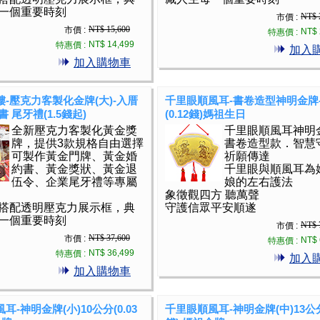
一個重要時刻
NT$ 
市價 :
NT$ 15,600
市價 :
NT$ 
特惠價 :
NT$ 14,499
特惠價 :
加入
加入購物車
-壓克力客製化金牌(大)-入厝
千里眼順風耳-書卷造型神明金牌-
 尾牙禮(1.5錢起)
(0.12錢)媽祖生日
全新壓克力客製化黃金獎
千里眼順風耳神明
牌，提供3款規格自由選擇
書卷造型款．智慧
可製作黃金門牌、黃金婚
祈願傳達
約書、黃金獎狀、黃金退
千里眼與順風耳為
伍令、企業尾牙禮等專屬
娘的左右護法
象徵觀四方 聽萬聲
搭配透明壓克力展示框，典
守護信眾平安順遂
一個重要時刻
NT$ 
市價 :
NT$ 37,600
市價 :
NT$ 
特惠價 :
NT$ 36,499
特惠價 :
加入
加入購物車
耳-神明金牌(小)10公分(0.03
千里眼順風耳-神明金牌(中)13公分(