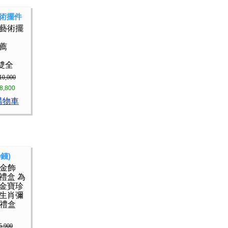
術擺件
金藝術擺
推薦
雙全
10,000
8,800
購物車
錢)
月金飾
禮盒 為
 金寶珍
年生肖彌
樂禮盒
5,900