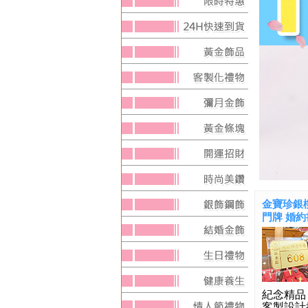
金寶珍銀樓
門牌 婚約書
紀念精品
客製設計