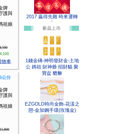
金牌
守護與
2017 贏得先雞 時來運轉
媽祖娘
4,500
4,100
1錢金磚-神明發財金-土地
購物車
公 媽祖 財神爺 招財貓 聚
寶盆 貔貅
5公分
金牌
守護與
EZGOLD時尚金飾-花漾之
媽祖娘
戀-金加鋼手環(玫瑰金)
15,800