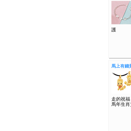
護
馬上有錢
走的祝福
馬年生肖