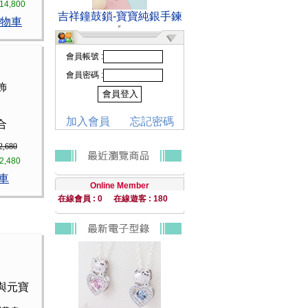
14,800
吉祥鐘鼓鎖-寶寶純銀手鍊
物車
會員帳號 :
會員密碼 :
飾
加入會員
忘記密碼
合
2,680
2,480
車
Online Member
在線會員 : 0
在線遊客 : 180
與元寶