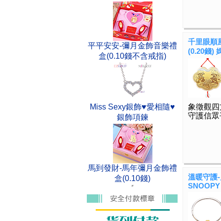
千里眼順風
平平安安-彌月金飾音樂禮
(0.20錢
盒(0.10錢不含戒指)
Miss Sexy銀飾♥愛相隨♥
象徵觀四
守護信眾
銀飾項鍊
馬到發財-馬年彌月金飾禮
溫暖守護
盒(0.10錢)
SNOOPY