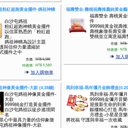
祖粉紅超跑黃金擺件-媽祖神轎
福壽雙全-壽桃祝壽推薦純黃金藝
福壽雙全 壽桃黃
件
白沙屯媽祖
9999純黃金祝壽
粉紅超跑神轎黃金擺件
壽桃象徵長壽安康
以信眾熟悉的「粉紅超
雙桃並立寓意福壽
跑」
媽祖神轎為設計主題
NT$ 
市價 :
護與信仰力量濃縮於
NT$ 
特惠價 :
式擺件之中
加入
NT$ 6,580
市價 :
NT$ 5,580
特惠價 :
加入購物車
神像黃金擺件-大款 (4.38錢)
馬到幸福-馬年彌月金飾禮盒(0.20
白沙屯媽祖神像黃金擺件-
馬到幸福-馬年彌
大款
9999純金彌月音樂
9999純金打造黃金擺件
迎接新生命的到來
白沙屯媽祖以徒步遶境聞
銀樓精心打造 馬
名
月禮盒-小星星音
眾心中最具力量的信仰象徵
將祝福 守護與幸福一次收藏
屯媽祖神像擺件-大款
NT$ 
市價 :