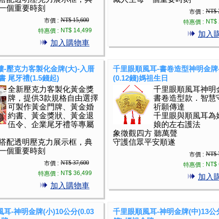
一個重要時刻
NT$ 
市價 :
NT$ 15,600
市價 :
NT$ 
特惠價 :
NT$ 14,499
特惠價 :
加入
加入購物車
-壓克力客製化金牌(大)-入厝
千里眼順風耳-書卷造型神明金牌-
 尾牙禮(1.5錢起)
(0.12錢)媽祖生日
全新壓克力客製化黃金獎
千里眼順風耳神明
牌，提供3款規格自由選擇
書卷造型款．智慧
可製作黃金門牌、黃金婚
祈願傳達
約書、黃金獎狀、黃金退
千里眼與順風耳為
伍令、企業尾牙禮等專屬
娘的左右護法
象徵觀四方 聽萬聲
搭配透明壓克力展示框，典
守護信眾平安順遂
一個重要時刻
NT$ 
市價 :
NT$ 37,600
市價 :
NT$ 
特惠價 :
NT$ 36,499
特惠價 :
加入
加入購物車
耳-神明金牌(小)10公分(0.03
千里眼順風耳-神明金牌(中)13公分(