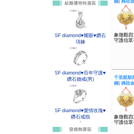
錢) 媽祖
象徵觀四
SF diamond♥耀眼♥鑽石
守護信眾
項鍊
SF diamond♥百年守護♥
千里眼順風
鑽石婚戒(男)
錢) 媽祖
SF diamond♥愛情玫瑰♥
鑽石戒指
象徵觀四
守護信眾