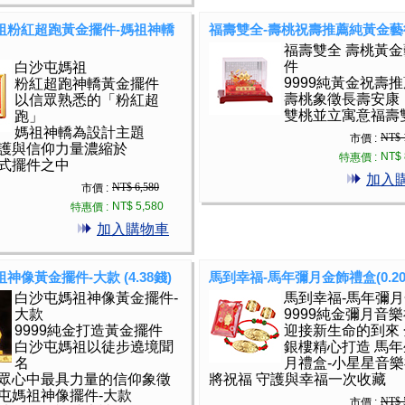
祖粉紅超跑黃金擺件-媽祖神轎
福壽雙全-壽桃祝壽推薦純黃金藝
福壽雙全 壽桃黃
件
白沙屯媽祖
9999純黃金祝壽
粉紅超跑神轎黃金擺件
壽桃象徵長壽安康
以信眾熟悉的「粉紅超
雙桃並立寓意福壽
跑」
媽祖神轎為設計主題
NT$ 
市價 :
護與信仰力量濃縮於
NT$ 
特惠價 :
式擺件之中
加入
NT$ 6,580
市價 :
NT$ 5,580
特惠價 :
加入購物車
神像黃金擺件-大款 (4.38錢)
馬到幸福-馬年彌月金飾禮盒(0.20
白沙屯媽祖神像黃金擺件-
馬到幸福-馬年彌
大款
9999純金彌月音樂
9999純金打造黃金擺件
迎接新生命的到來
白沙屯媽祖以徒步遶境聞
銀樓精心打造 馬
名
月禮盒-小星星音
眾心中最具力量的信仰象徵
將祝福 守護與幸福一次收藏
屯媽祖神像擺件-大款
NT$ 
市價 :