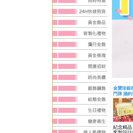
金寶珍銀樓
門牌 婚約書
紀念精品
客製設計