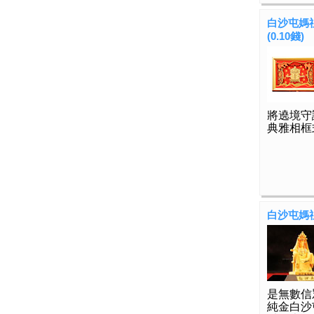
白沙屯媽
(0.10錢)
將遶境守
典雅相框
白沙屯媽祖
是無數信
純金白沙