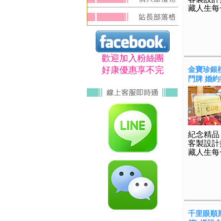
藏人生每
歡迎加入粉絲團
好康優惠享不完
金寶珍銀樓
門牌 婚約書
紀念精品
客製設計
藏人生每
千里眼順風