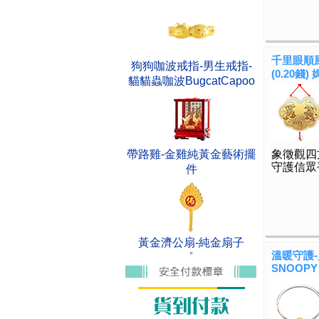
千里眼順風
狗狗咖波戒指-男生戒指-
(0.20錢
貓貓蟲咖波BugcatCapoo
帶路雞-金雞純黃金藝術擺
象徵觀四
守護信眾
件
黃金濟公扇-純金扇子
溫暖守護
SNOOPY