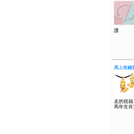
護
馬上有錢
走的祝福
馬年生肖