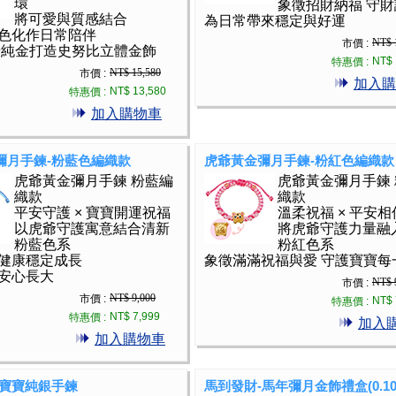
環
象徵招財納福 守
將可愛與質感結合
為日常帶來穩定與好運
色化作日常陪伴
NT$ 
市價 :
99純金打造史努比立體金飾
NT$ 
特惠價 :
NT$ 15,580
市價 :
加入購
NT$ 13,580
特惠價 :
加入購物車
彌月手鍊-粉藍色編織款
虎爺黃金彌月手鍊-粉紅色編織款
虎爺黃金彌月手鍊 粉藍編
虎爺黃金彌月手鍊
織款
織款
平安守護 × 寶寶開運祝福
溫柔祝福 × 平安相
以虎爺守護寓意結合清新
將虎爺守護力量融
粉藍色系
粉紅色系
健康穩定成長
象徵滿滿祝福與愛 守護寶寶每
安心長大
NT$ 
市價 :
NT$ 9,000
市價 :
NT$ 
特惠價 :
NT$ 7,999
特惠價 :
加入
加入購物車
-寶寶純銀手鍊
馬到發財-馬年彌月金飾禮盒(0.10