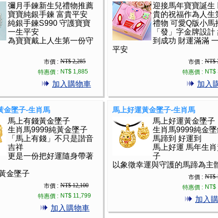
彌月手鍊新生兒禮物推薦
迎接馬年寶寶誕生
寶寶純銀手鍊 富貴平安
貴的祝福作為人生
純銀手鍊S990 守護寶寶
禮物 可愛Q版小馬
一生平安
「發」字金牌設計
為寶寶戴上人生第一份守
到成功 財運滿滿 
平安
NT$ 2,285
NT$ 
市價 :
市價 :
NT$ 1,885
NT$ 
特惠價 :
特惠價 :
加入購物車
加入
黃金墜子-生肖馬
馬上好運黃金墜子-生肖馬
馬上有錢黃金墜子
馬上好運黃金墜子
生肖馬9999純黃金墜子
生肖馬9999純金
「馬上有錢」不只是諧音
馬蹄到 好運到
吉祥
馬上好運 馬年生
更是一份把好運隨身帶著
子
以象徵幸運與守護的馬蹄為主
黃金墜子
NT$ 
市價 :
NT$ 12,100
市價 :
NT$ 
特惠價 :
NT$ 11,799
特惠價 :
加入
加入購物車