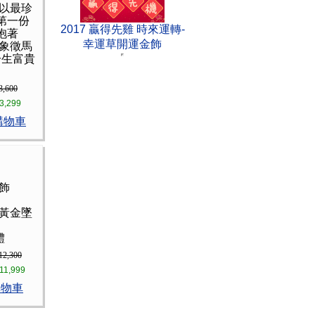
 以最珍
第一份
2017 贏得先雞 時來運轉-
抱著
幸運草開運金飾
 象徵馬
一生富貴
3,600
3,299
購物車
墜飾
肖黃金墜
體
12,300
11,999
購物車