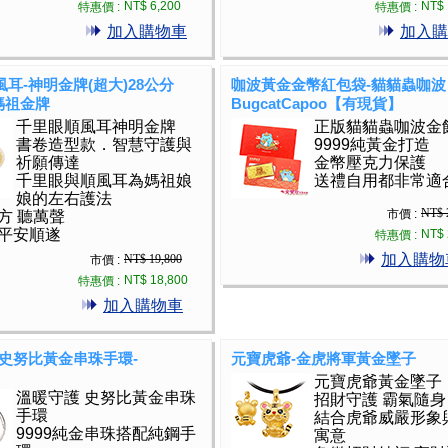
NT$ 6,200
NT$ 
特惠價 :
特惠價 :
加入購物車
加入購
耳-神明金牌(超大)28公分
咖波黃金金幣紅包袋-貓貓蟲咖波
) 媽祖金牌
BugcatCapoo【有現貨】
千里眼順風耳神明金牌
正版貓貓蟲咖波金
書卷造型款．智慧守護與
9999純黃金打造
祈願傳達
金幣壓克力保護
千里眼與順風耳為媽祖娘
送禮自用都非常適
娘的左右護法
NT$ 
市價 :
方 聽萬聲
平安順遂
NT$ 
特惠價 :
加入購物
NT$ 19,800
市價 :
NT$ 18,800
特惠價 :
加入購物車
-史努比黃金串珠手環-
元寶虎爺-金虎將軍黃金墜子
元寶虎爺黃金墜子
溫暖守護 史努比黃金串珠
招財守護 霸氣隨身
手環
結合虎爺威嚴形象
9999純金串珠搭配純鋼手
寓意