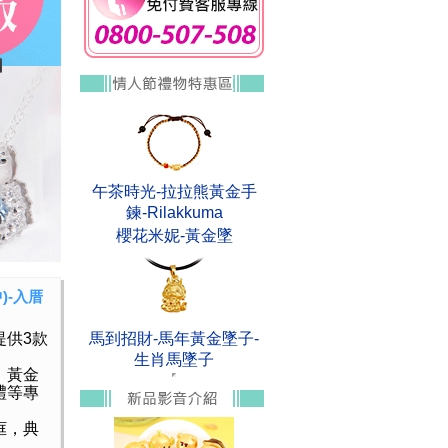
午茶時光-拉拉熊黃金手
鍊-Rilakkuma
櫻花米妮-黃金墜
)-入厝
提供3款
馬到招財-馬年黃金墜子-
生肖馬墜子
、黃金
禮等專
框，典