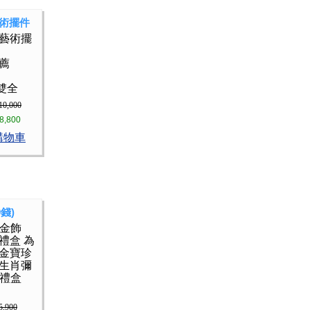
術擺件
金藝術擺
推薦
雙全
10,000
8,800
購物車
錢)
月金飾
禮盒 為
 金寶珍
年生肖彌
樂禮盒
5,900