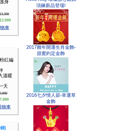
財護身
項鍊新品登場!
13,300
12,999
物車
2017雞年開運生肖金飾-
甜蜜約定金飾
 粉紅編
伴
入溫暖
一天
9,000
2016七夕情人節-幸運草
7,999
金飾
購物車
錢)