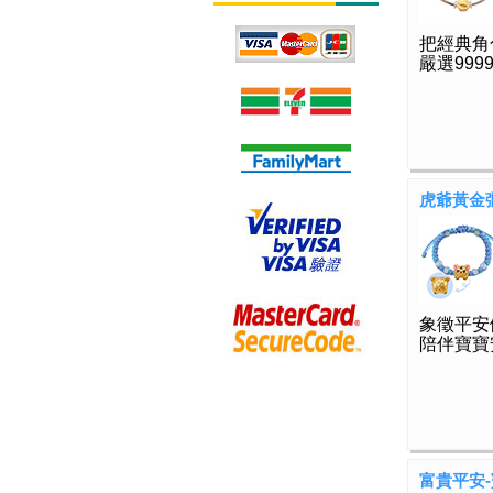
把經典角
嚴選99
虎爺黃金
象徵平安
陪伴寶寶
富貴平安