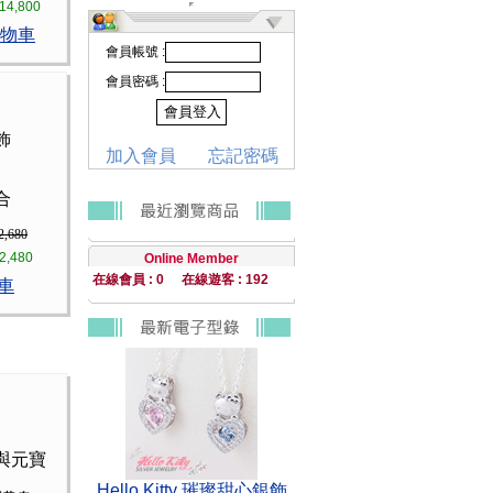
14,800
物車
會員帳號 :
會員密碼 :
飾
加入會員
忘記密碼
合
2,680
2,480
Online Member
在線會員 : 0
在線遊客 : 192
車
與元寶
Hello Kitty 璀璨甜心銀飾