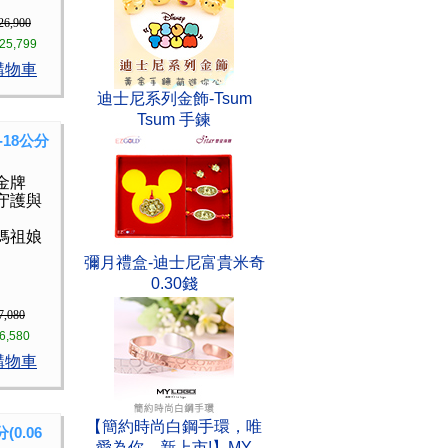
26,900
25,799
購物車
迪士尼系列金飾-Tsum
Tsum 手鍊
18公分
金牌
守護與
媽祖娘
彌月禮盒-迪士尼富貴米奇
0.30錢
7,080
6,580
購物車
【簡約時尚白鋼手環，唯
0.06
愛為你，新上市!】MY