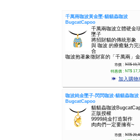
千萬兩咖波黃金墜-貓貓蟲咖波
BugcatCapoo
千萬兩咖波立體硬金
墜子
將招財貓的傳統形象
與 咖波 的療癒魅力完
合
咖波抱著象徵財富的「千萬兩」
NT$ 19,7
市價 :
NT$ 17,
特惠價 :
加入購物
咖波純金墜子-閃閃咖波-貓貓蟲咖波
BugcatCapoo
貓貓蟲咖波BugcatCap
正版授權
9999純金打造製作
肉肉們一定要擁有~
NT$ 20,4
市價 :