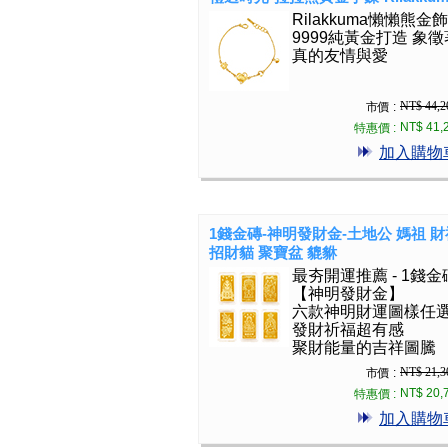
Rilakkuma懶懶熊金飾
9999純黃金打造 象
真的友情與愛
NT$ 44,2
市價 :
NT$ 41,
特惠價 :
加入購物
1錢金磚-神明發財金-土地公 媽祖 
招財貓 聚寶盆 貔貅
最夯開運推薦 - 1錢金
【神明發財金】
六款神明財運圖樣任
發財祈福超有感
聚財能量的吉祥圖騰
NT$ 21,3
市價 :
NT$ 20,
特惠價 :
加入購物