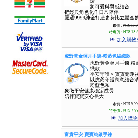
環
將可愛與質感結合
把經典角色化作日常陪伴
嚴選9999純金打造史努比立體金
NT$ 15,5
市價 :
NT$ 13,
特惠價 :
加入購物
虎爺黃金彌月手鍊-粉藍色編織款
虎爺黃金彌月手鍊 粉
織款
平安守護 × 寶寶開運
以虎爺守護寓意結合
粉藍色系
象徵平安健康穩定成長
陪伴寶寶安心長大
NT$ 9,00
市價 :
NT$ 7,9
特惠價 :
加入購物
富貴平安-寶寶純銀手鍊