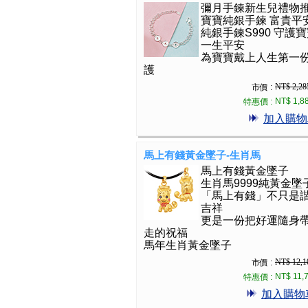
彌月手鍊新生兒禮物
寶寶純銀手鍊 富貴平
純銀手鍊S990 守護
一生平安
為寶寶戴上人生第一
護
NT$ 2,28
市價 :
NT$ 1,8
特惠價 :
加入購物
馬上有錢黃金墜子-生肖馬
馬上有錢黃金墜子
生肖馬9999純黃金墜
「馬上有錢」不只是
吉祥
更是一份把好運隨身
走的祝福
馬年生肖黃金墜子
NT$ 12,1
市價 :
NT$ 11,
特惠價 :
加入購物