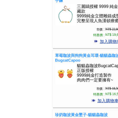
手鍊
三麗鷗授權 9999 純
藏款
9999純金立體雕鑄成
完整呈現人魚漢頓療
NT$ 22,6
市價 :
NT$ 19,
特惠價 :
加入購物
草莓咖波與狗狗黃金耳環-貓貓蟲咖
BugcatCapoo
貓貓蟲咖波BugcatCap
正版授權
9999純金打造製作
肉肉們一定要擁有~
NT$ 18,5
市價 :
NT$ 16,
特惠價 :
加入購物
珍奶咖波黃金墜子-貓貓蟲咖波