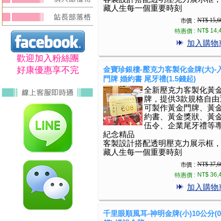
藏人生每一個重要時刻
NT$ 15,6
市價 :
NT$ 14,
特惠價 :
加入購物
歡迎加入粉絲團
好康優惠享不完
金寶珍銀樓-壓克力客製化金牌(大)-
門牌 婚約書 尾牙禮(1.5錢起)
全新壓克力客製化黃
牌，提供3款規格自由
可製作黃金門牌、黃
約書、黃金獎狀、黃
伍令、企業尾牙禮等
紀念精品
客製設計搭配透明壓克力展示框
藏人生每一個重要時刻
NT$ 37,6
市價 :
NT$ 36,
特惠價 :
加入購物
千里眼順風耳-神明金牌(小)10公分(0.