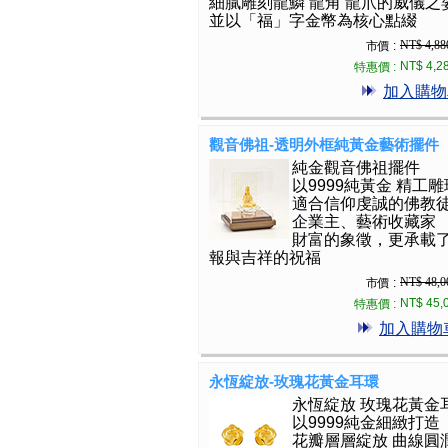
細膩雕刻龍鱗 龍角 龍爪的威儀之
並以「福」字金幣為核心點綴
NT$ 4,88
市價 :
NT$ 4,2
特惠價 :
加入購物
觀音佛祖-透明外框純黃金藝術擺件
純金觀音佛祖擺件
以9999純黃金 精工雕
適合信仰虔誠的佛教
企業主、藝術收藏家
財富的象徵，更承載
報與吉祥的祝福
NT$ 48,0
市價 :
NT$ 45,
特惠價 :
加入購物
永恆綻放-玫瑰花黃金耳環
永恆綻放 玫瑰花黃金
以9999純金細緻打造
花瓣層層綻放 曲線圓