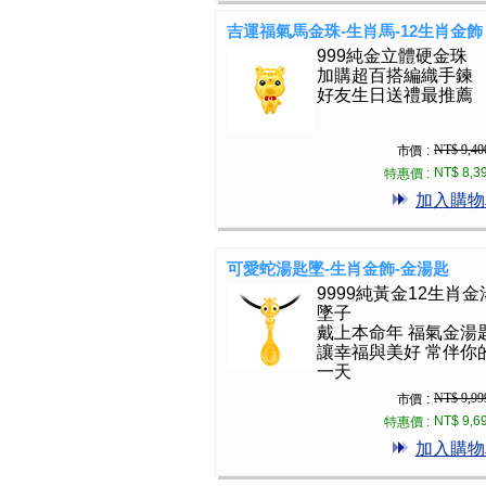
吉運福氣馬金珠-生肖馬-12生肖金飾
999純金立體硬金珠
加購超百搭編織手鍊
好友生日送禮最推薦
NT$ 9,40
市價 :
NT$ 8,3
特惠價 :
加入購物
可愛蛇湯匙墜-生肖金飾-金湯匙
9999純黃金12生肖金
墜子
戴上本命年 福氣金湯
讓幸福與美好 常伴你
一天
NT$ 9,99
市價 :
NT$ 9,6
特惠價 :
加入購物