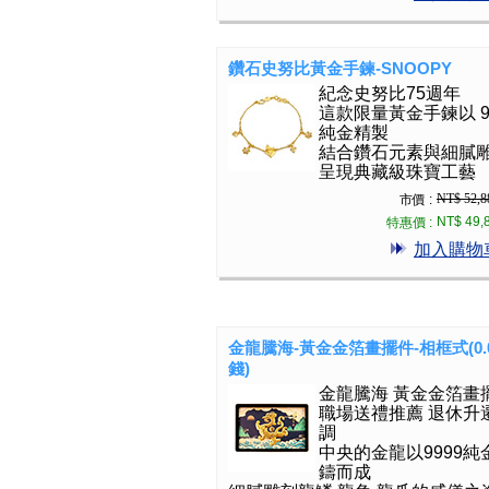
鑽石史努比黃金手鍊-SNOOPY
紀念史努比75週年
這款限量黃金手鍊以 9
純金精製
結合鑽石元素與細膩
呈現典藏級珠寶工藝
NT$ 52,8
市價 :
NT$ 49,
特惠價 :
加入購物
金龍騰海-黃金金箔畫擺件-相框式(0.
錢)
金龍騰海 黃金金箔畫
職場送禮推薦 退休升
調
中央的金龍以9999純
鑄而成