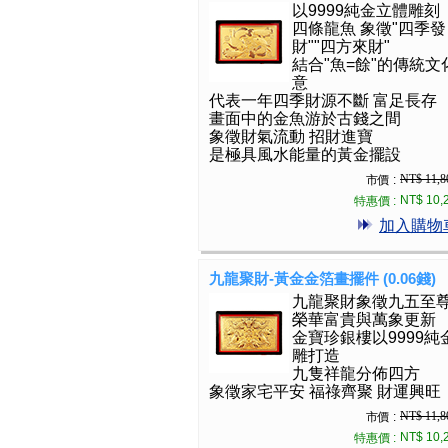
以9999純金立體雕刻
四條龍魚 象徵"四季發
財""四方來財"
結合"魚=餘"的傳統文
意
代表一年四季財源不斷 富足長存
畫面中的金魚游於古錢之間
象徵財氣流動 招財進寶
是極具風水能量的黃金擺設
NT$ 11,8
市價 :
NT$ 10,
特惠價 :
加入購物
九龍聚財-黃金金箔畫擺件 (0.06錢)
九龍聚財象徵九五至
榮華富貴與萬象更新
金寶珍銀樓以9999純
雕打造
九隻祥龍分佈四方
象徵家宅平安 福祿齊聚 財運興旺
NT$ 11,8
市價 :
NT$ 10,
特惠價 :