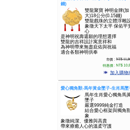
錢)
雙龍聚寶 神明金牌(加
大)18公分(0.15錢)
雙龍戲珠的立體浮雕
象徵天下太平 保佑平
心
是神明祝壽還願的理想選擇
雙龍的吉祥設計寓意祥和
為神明帶來無盡庇佑與祝福
適合各類神明供奉
NT$ 11,8
市價 :
NT$ 10,
特惠價 :
加入購物
愛心獨角獸-馬年黃金墜子-生肖馬墜
馬年生肖愛心獨角馬
墜子
嚴選9999純金打造
結合愛心框架與獨角
象
象徵純潔、優雅與高貴
帶來療癒人心的溫柔守護