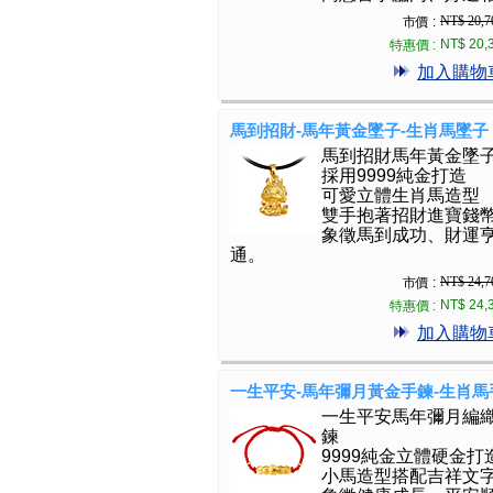
NT$ 20,7
市價 :
NT$ 20,
特惠價 :
加入購物
馬到招財-馬年黃金墜子-生肖馬墜子
馬到招財馬年黃金墜
採用9999純金打造
可愛立體生肖馬造型
雙手抱著招財進寶錢
象徵馬到成功、財運
通。
NT$ 24,7
市價 :
NT$ 24,
特惠價 :
加入購物
一生平安-馬年彌月黃金手鍊-生肖馬
一生平安馬年彌月編
鍊
9999純金立體硬金打
小馬造型搭配吉祥文