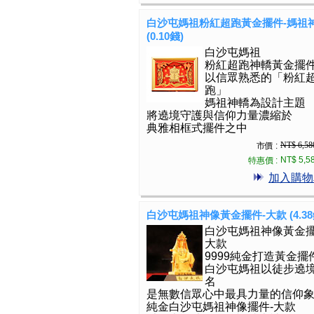
白沙屯媽祖粉紅超跑黃金擺件-媽祖
(0.10錢)
白沙屯媽祖
粉紅超跑神轎黃金擺
以信眾熟悉的「粉紅
跑」
媽祖神轎為設計主題
將遶境守護與信仰力量濃縮於
典雅相框式擺件之中
NT$ 6,58
市價 :
NT$ 5,5
特惠價 :
加入購物
白沙屯媽祖神像黃金擺件-大款 (4.38
白沙屯媽祖神像黃金擺
大款
9999純金打造黃金擺
白沙屯媽祖以徒步遶
名
是無數信眾心中最具力量的信仰
純金白沙屯媽祖神像擺件-大款