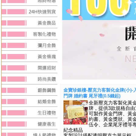
金寶珍銀樓-壓克力客製化金牌(小)-
門牌 婚約書 尾牙禮(0.5錢起)
全新壓克力客製化黃
牌，提供3款規格自由
可製作黃金門牌、黃
約書、黃金獎狀、黃
伍令、企業尾牙禮等
紀念精品
客製設計搭配透明壓克力展示框