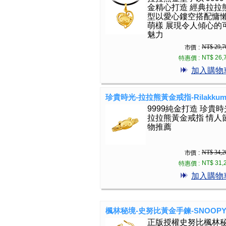
金精心打造 經典拉拉
型以愛心鏤空搭配慵
萌樣 展現令人傾心的
魅力
NT$ 29,7
市價 :
NT$ 26,
特惠價 :
加入購物
珍貴時光-拉拉熊黃金戒指-Rilakkum
9999純金打造 珍貴時
拉拉熊黃金戒指 情人
物推薦
NT$ 34,2
市價 :
NT$ 31,
特惠價 :
加入購物
楓林秘境-史努比黃金手鍊-SNOOP
正版授權史努比楓林