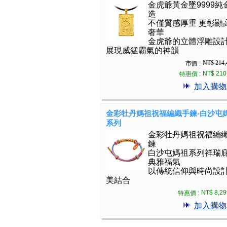
金虎爺黃金墜9999純
造
不僅質感厚重 更彰顯
奢華
金虎爺的立體浮雕設
展現威猛霸氣的神韻
NT$ 214,
市價 :
NT$ 210
特惠價 :
加入購物
金彩牡丹媽祖祝福編織手鍊-白沙屯
系列
金彩牡丹媽祖祝福編
鍊
白沙屯媽祖系列祥瑞
典雅福氣
以傳統信仰與時尚設
美結合
NT$ 8,29
特惠價 :
加入購物