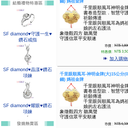
錢) 媽祖金牌
千里眼順風耳神明金
書卷造型款．智慧守
祈願傳達
千里眼與順風耳為媽
娘的左右護法
象徵觀四方 聽萬聲
SF diamond♥守護一生♥
守護信眾平安順遂
鑽石戒指
NT$ 3,80
市價 :
NT$ 3,5
特惠價 :
加入購物
SF diamond♥晶漾♥鑽石
千里眼順風耳-神明金牌(大)15公分(0.
項鍊
錢) 媽祖金牌
千里眼順風耳神明金
書卷造型款．智慧守
祈願傳達
千里眼與順風耳為媽
SF diamond♥耀眼♥鑽石
娘的左右護法
項鍊
象徵觀四方 聽萬聲
守護信眾平安順遂
NT$ 6,50
市價 :