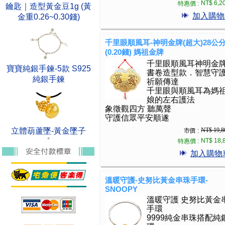
NT$ 6,2
特惠價 :
鑰匙｜造型黃金豆1g (黃
加入購物
金重0.26~0.30錢)
千里眼順風耳-神明金牌(超大)28公
(0.20錢) 媽祖金牌
千里眼順風耳神明金
寶寶純銀手鍊-5款 S925
書卷造型款．智慧守
純銀手鍊
祈願傳達
千里眼與順風耳為媽
娘的左右護法
象徵觀四方 聽萬聲
守護信眾平安順遂
立體葫蘆墜-黃金墜子
NT$ 19,8
市價 :
NT$ 18,
特惠價 :
加入購物
溫暖守護-史努比黃金串珠手環-
SNOOPY
溫暖守護 史努比黃金
手環
9999純金串珠搭配純