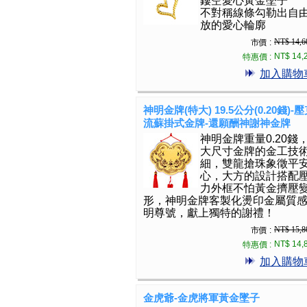
鏤空愛心黃金墜子
不對稱線條勾勒出自
放的愛心輪廓
NT$ 14,6
市價 :
NT$ 14,
特惠價 :
加入購物
神明金牌(特大) 19.5公分(0.20錢)-
流蘇掛式金牌-還願酬神謝神金牌
神明金牌重量0.20錢
大尺寸金牌的金工技
細，雙龍搶珠象徵平
心，大方的設計搭配
力外框不怕黃金擠壓
形，神明金牌客製化燙印金屬質
明尊號，獻上獨特的謝禮！
NT$ 15,8
市價 :
NT$ 14,
特惠價 :
加入購物
金虎爺-金虎將軍黃金墜子