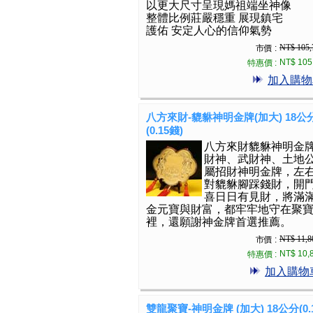
以更大尺寸呈現媽祖端坐神像
整體比例莊嚴穩重 展現鎮宅
護佑 安定人心的信仰氣勢
NT$ 105,
市價 :
NT$ 105
特惠價 :
加入購物
八方來財-貔貅神明金牌(加大) 18公
(0.15錢)
八方來財貔貅神明金
財神、武財神、土地
屬招財神明金牌，左
對貔貅腳踩錢財，開
喜日日有見財，將滿
金元寶與財富，都牢牢地守在聚
裡，還願謝神金牌首選推薦。
NT$ 11,8
市價 :
NT$ 10,
特惠價 :
加入購物
雙龍聚寶-神明金牌 (加大) 18公分(0.