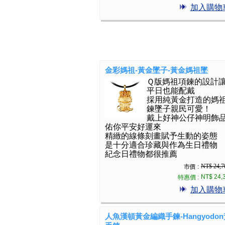
加入購物
金彩媽祖-黃金墜子-黃金媽祖墜
Ｑ版媽祖項鍊的設計
平日也能配戴
採用純黃金打造的媽
鍊墜子親民可愛！
戴上好神公仔神明飾
佑你平安好運來
精緻的線條刻畫賦予生動的姿態
是十分適合珍藏與作為生日禮物
紀念日禮物都很推薦
NT$ 24,7
市價 :
NT$ 24,
特惠價 :
加入購物
人魚漢頓黃金編織手鍊-Hangyodo