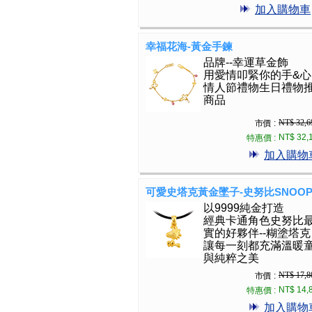
加入購物車
幸福花海-黃金手鍊
品牌--幸運草金飾
用愛情叩緊你的手&心
情人節禮物生日禮物
商品
NT$ 32,6
市價 :
NT$ 32,
特惠價 :
加入購物
可愛史塔克黃金墜子-史努比SNOOP
以9999純金打造
經典卡通角色史努比
實的好夥伴--糊塗塔克
讓每一刻都充滿溫暖
與純粹之美
NT$ 17,8
市價 :
NT$ 14,
特惠價 :
加入購物