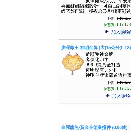
象徵健康成長、平安
喜氣紅繩編織設計，可自由調整
輕巧好配戴，搭配金珠點綴更顯
NT$ 12,3
市價 :
NT$ 11,
特惠價 :
加入購物
廣澤尊王-神明金牌 (大)15公分(0.12
還願謝神金牌
客製化印字
999.9純黃金打造
透明壓克力外框
神明金牌還願首選推
NT$ 6,80
市價 :
NT$ 6,2
特惠價 :
加入購物
金耀龍魚-黃金金箔畫擺件 (0.06錢)