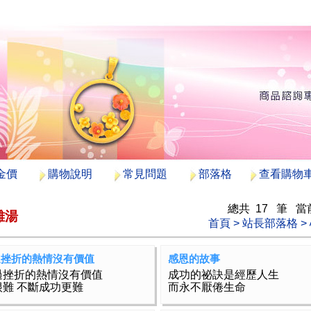
金價
購物說明
常見問題
部落格
查看購物
總共 17 筆 當前 
雞湯
首頁
>
站長部落格
>
過挫折的熱情沒有價值
感恩的故事
過挫折的熱情沒有價值
成功的祕訣是經歷人生
很難 不斷成功更難
而永不厭倦生命