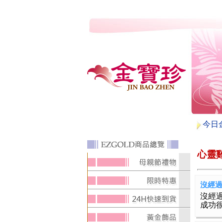
今日
心靈
沒經
沒經
成功