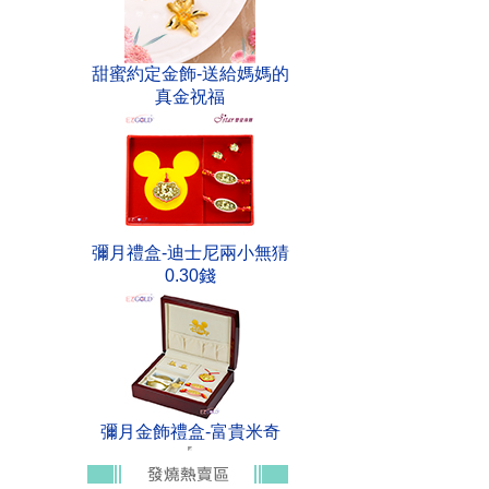
甜蜜約定金飾-送給媽媽的
真金祝福
彌月禮盒-迪士尼兩小無猜
0.30錢
彌月金飾禮盒-富貴米奇