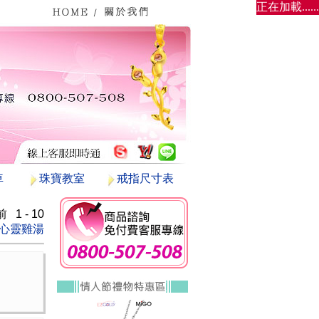
正在加載......
車
珠寶教室
戒指尺寸表
1 - 10
心靈雞湯