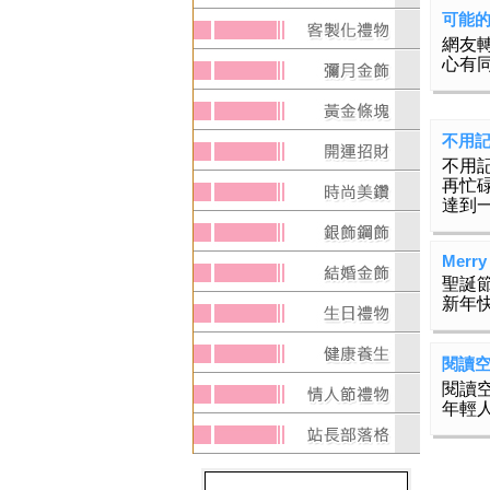
可能的話
網友
心有
不用記
不用
再忙
達到
Merry
聖誕
新年
閱讀
閱讀空
年輕