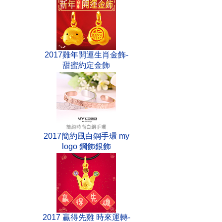
2017雞年開運生肖金飾-
甜蜜約定金飾
2017簡約風白鋼手環 my
logo 鋼飾銀飾
2017 贏得先雞 時來運轉-