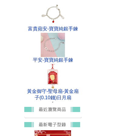
富貴蘋安-寶寶純銀手鍊
平安-寶寶純銀手鍊
黃金御守-聖母扇-黃金扇
子(0.10錢)日月扇