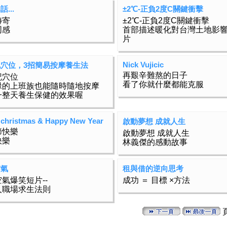
...
±2℃-正負2度C關鍵衝擊
轉寄
±2℃-正負2度C關鍵衝擊
同感
首部描述暖化對台灣土地影
片
Nick Vujicic
穴位，3招簡易按摩養生法
再艱辛難熬的日子
記穴位
看了你就什麼都能克服
碌的上班族也能隨時隨地按摩
一整天養生保健的效果喔
 christmas & Happy New Year
啟動夢想 成就人生
節快樂
啟動夢想 成就人生
快樂
林義傑的感動故事
空氣
租與借的逆向思考
氣爆笑短片--
成功 ＝ 目標 ×方法
人職場求生法則
頁