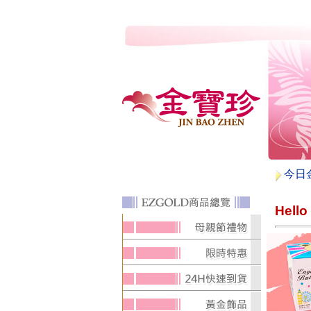
今日
Hell