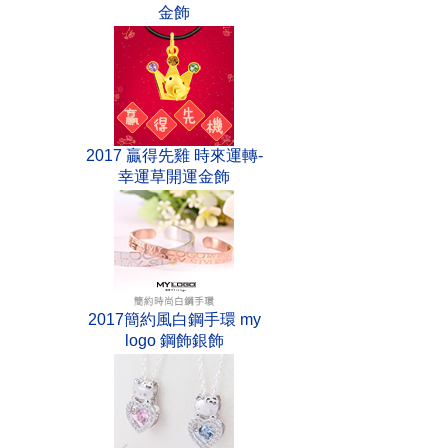
金飾
2017 贏得先雞 時來運轉-
幸運草開運金飾
2017簡約風白鋼手環 my
logo 鋼飾銀飾