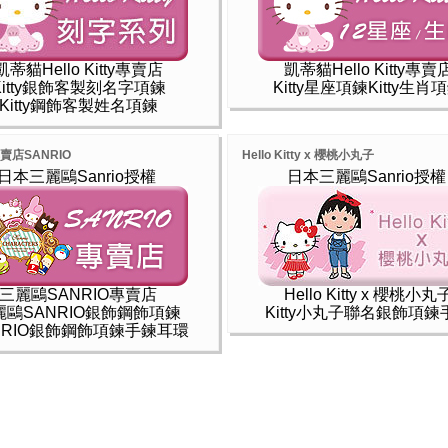
凱蒂貓Hello Kitty專賣店
凱蒂貓Hello Kitty專賣
Kitty銀飾客製刻名字項鍊
Kitty星座項鍊Kitty生肖
Kitty鋼飾客製姓名項鍊
賣店SANRIO
Hello Kitty x 櫻桃小丸子
日本三麗鷗Sanrio授權
日本三麗鷗Sanrio授
三麗鷗SANRIO專賣店
Hello Kitty x 櫻桃小丸
麗鷗SANRIO銀飾鋼飾項鍊
Kitty小丸子聯名銀飾項鍊
NRIO銀飾鋼飾項鍊手鍊耳環