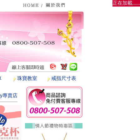
正在加載......
車
珠寶教室
戒指尺寸表
itty專賣店