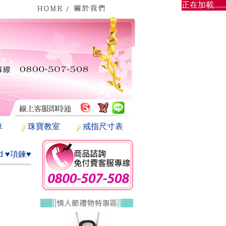
正在加載......
車
珠寶教室
戒指尺寸表
od ♥項鍊♥