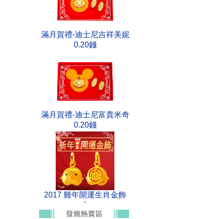
滿月賀禮-迪士尼吉祥美妮
0.20錢
滿月賀禮-迪士尼富貴米奇
0.20錢
2017 雞年開運生肖金飾