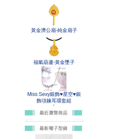
黃金濟公扇-純金扇子
福氣葫蘆-黃金墜子
Miss Sexy銀飾♥星空♥銀
飾項鍊耳環套組