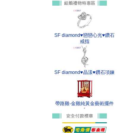
SF diamond♥戀戀心光♥鑽石
戒指
SF diamond♥晶漾♥鑽石項鍊
帶路雞-金雞純黃金藝術擺件