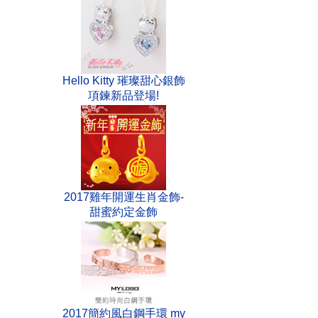
Hello Kitty 璀璨甜心銀飾
項鍊新品登場!
2017雞年開運生肖金飾-
甜蜜約定金飾
2017簡約風白鋼手環 my