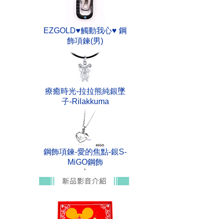
EZGOLD♥觸動我心♥ 鋼
飾項鍊(男)
療癒時光-拉拉熊純銀墜
子-Rilakkuma
鋼飾項鍊-愛的焦點-銀S-
MiGO鋼飾