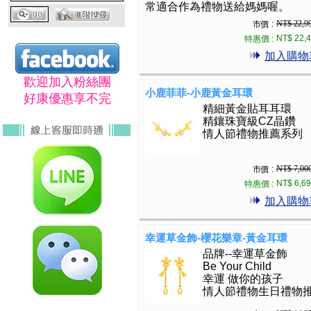
常適合作為禮物送給媽媽喔。
NT$ 22,9
市價 :
NT$ 22,
特惠價 :
加入購物
歡迎加入粉絲團
小鹿菲菲-小鹿黃金耳環
好康優惠享不完
精細黃金貼耳耳環
精鑲珠寶級CZ晶鑽
情人節禮物推薦系列
NT$ 7,00
市價 :
NT$ 6,6
特惠價 :
加入購物
幸運草金飾-櫻花樂章-黃金耳環
品牌--幸運草金飾
Be Your Child
幸運 做你的孩子
情人節禮物生日禮物