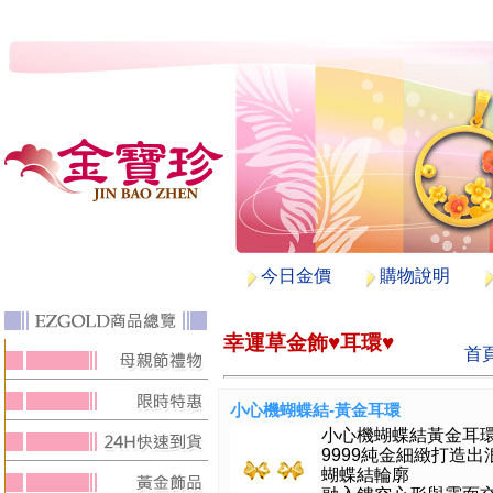
今日金價
購物說明
幸運草金飾♥耳環♥
首
小心機蝴蝶結-黃金耳環
小心機蝴蝶結黃金耳
9999純金細緻打造出
蝴蝶結輪廓