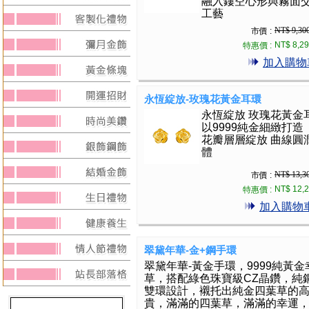
融入鏤空心形與霧面
工藝
NT$ 9,30
市價 :
NT$ 8,2
特惠價 :
加入購物
永恆綻放-玫瑰花黃金耳環
永恆綻放 玫瑰花黃金
以9999純金細緻打造
花瓣層層綻放 曲線圓
體
NT$ 13,3
市價 :
NT$ 12,
特惠價 :
加入購物
翠黛年華-金+鋼手環
翠黛年華-黃金手環，9999純黃金
草，搭配綠色珠寶級CZ晶鑽，純
雙環設計，襯托出純金四葉草的
貴，滿滿的四葉草，滿滿的幸運