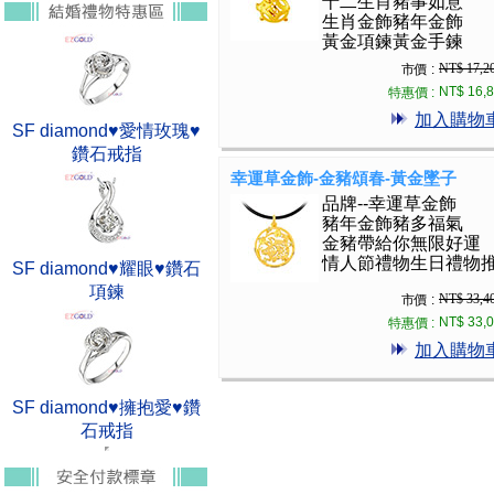
十二生肖豬事如意
生肖金飾豬年金飾
黃金項鍊黃金手鍊
NT$ 17,2
市價 :
NT$ 16,
特惠價 :
加入購物
SF diamond♥愛情玫瑰♥
鑽石戒指
幸運草金飾-金豬頌春-黃金墜子
品牌--幸運草金飾
豬年金飾豬多福氣
金豬帶給你無限好運
情人節禮物生日禮物
SF diamond♥耀眼♥鑽石
項鍊
NT$ 33,4
市價 :
NT$ 33,
特惠價 :
加入購物
SF diamond♥擁抱愛♥鑽
石戒指