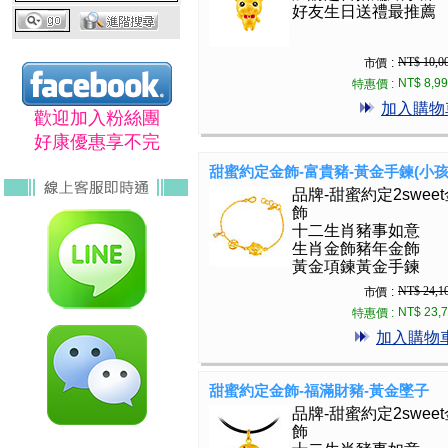
好友生日送禮最推薦
NT$ 10,0
市價 :
NT$ 8,9
特惠價 :
加入購物
歡迎加入粉絲團
好康優惠享不完
甜蜜約定金飾-富貴豬-黃金手鍊(小孩
品牌-甜蜜約定2sweet
飾
十二生肖豬事如意
生肖金飾豬年金飾
黃金項鍊黃金手鍊
NT$ 24,1
市價 :
NT$ 23,
特惠價 :
加入購物
甜蜜約定金飾-福滿財豬-黃金墜子
品牌-甜蜜約定2sweet
飾