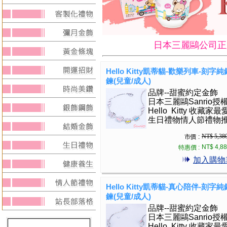
日本三麗鷗公司正版授權
Hello Kitty凱蒂貓-歡樂列車-刻字
鍊(兒童/成人)
品牌--甜蜜約定金飾
日本三麗鷗Sanrio授
Hello Kitty 收藏家最
生日禮物情人節禮物
NT$ 5,38
市價 :
NT$ 4,8
特惠價 :
加入購物
Hello Kitty凱蒂貓-真心陪伴-刻字
鍊(兒童/成人)
品牌--甜蜜約定金飾
日本三麗鷗Sanrio授
Hello Kitty 收藏家最