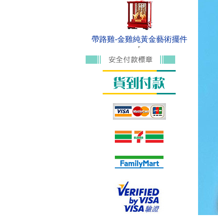
帶路雞-金雞純黃金藝術擺件