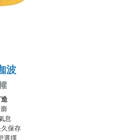
咖波
權
打造
輪廓
氣息
長久保存
想選擇