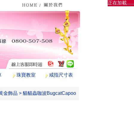
正在加載......
車
珠寶教室
戒指尺寸表
黃金飾品
>
貓貓蟲咖波BugcatCapoo