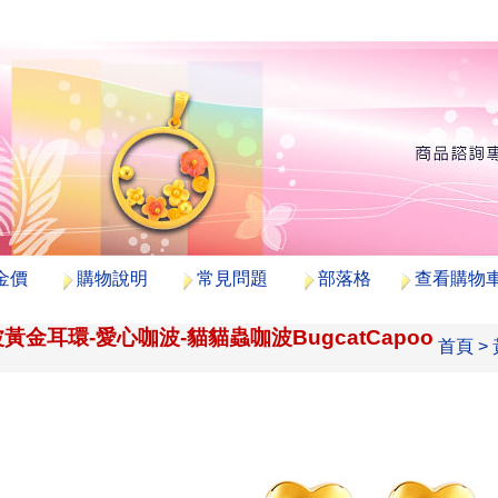
金價
購物說明
常見問題
部落格
查看購物
黃金耳環-愛心咖波-貓貓蟲咖波BugcatCapoo
首頁
>