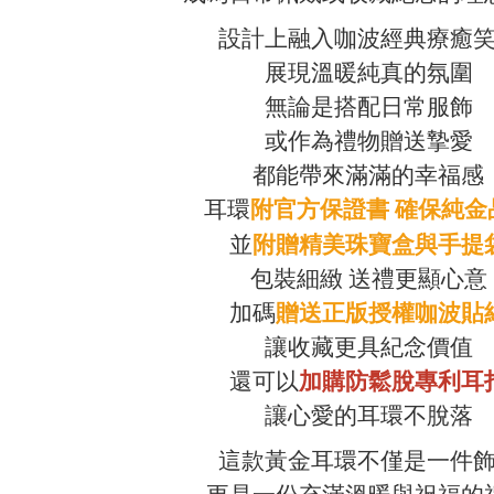
設計上融入咖波經典療癒
展現溫暖純真的氛圍
無論是搭配日常服飾
或作為禮物贈送摯愛
都能帶來滿滿的幸福感
耳環
附官方保證書 確保純金
並
附贈精美珠寶盒與手提
包裝細緻 送禮更顯心意
加碼
贈送正版授權咖波貼
讓收藏更具紀念價值
還可以
加購防鬆脫專利耳
讓心愛的耳環不脫落
這款黃金耳環不僅是一件