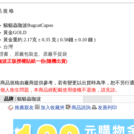
品 規 格
 貓貓蟲咖波BugcatCapoo
 黃金GOLD
黃金重約 2.17克 ± 0.35 克 ( 0.58錢 ± 0.10 錢 )
► 台灣
保證書 、原廠包裝盒、原廠手提袋
咖波
正版授權貼紙一份(隨機出貨)
上商品規格由廠商提供參考，若有變更以出貨時為準，恕不另行
於個人衛生問題，本商品經配戴使用後概不退換，請見諒。
品牌 :
貓貓蟲咖波
推薦親友
加入收藏夾
商品諮詢
友善列印