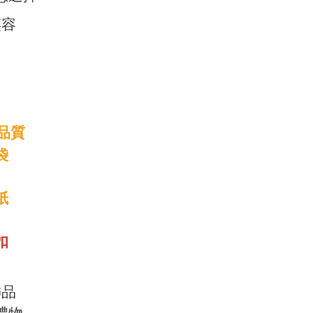
笑容
品質
袋
紙
扣
飾品