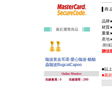
▌商 
品牌►
材質►
重量► 
產地
-附
贈送
咖波黃金耳環-愛心咖波-貓貓
蟲咖波BugcatCapoo
■以
Online Member
■基
在線會員 : 0
在線遊客 : 280