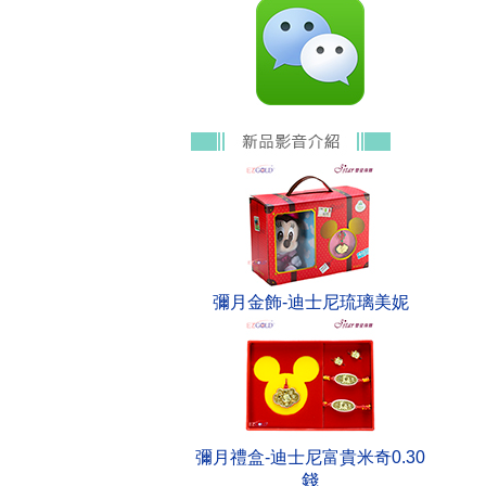
彌月金飾-迪士尼琉璃美妮
彌月禮盒-迪士尼富貴米奇0.30
錢