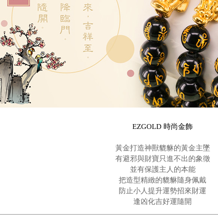
EZGOLD 時尚金飾
黃金打造神獸貔貅的黃金主墜
有避邪與財寶只進不出的象徵
並有保護主人的本能
把造型精緻的
貔貅隨身佩戴
防止小人提升運勢招來財運
逢凶化吉好運隨開