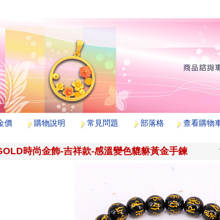
金價
購物說明
常見問題
部落格
查看購物
GOLD時尚金飾-吉祥款-感溫變色貔貅黃金手鍊