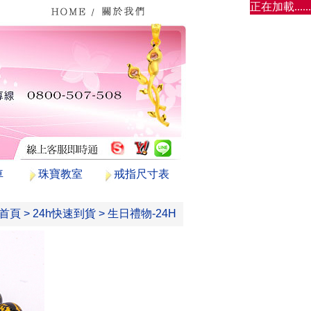
正在加載......
車
珠寶教室
戒指尺寸表
首頁
>
24h快速到貨
>
生日禮物-24H