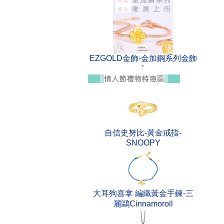
EZGOLD金飾-金加鋼系列金飾
自信史努比-黃金戒指-
SNOOPY
大耳狗喜拿 編織黃金手鍊-三
麗鷗Cinnamoroll