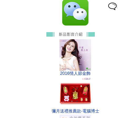
2016情人節金飾
彌月送禮推薦款-電腦博士