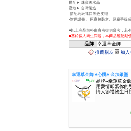
搭配► 珠寶級水晶
產地► 台灣製造
-搭配高級進口黑色皮繩
-附保證書 、原廠包裝盒、原廠手提
■以上商品規格由廠商提供參考，若
■基於個人衛生問題，本商品經配戴
品牌 :
幸運草金飾
推薦親友
加入
幸運草金飾 ♣心跳♣ 金加銀墜
品牌--幸運草金
用愛情叩緊你的
情人節禮物生日