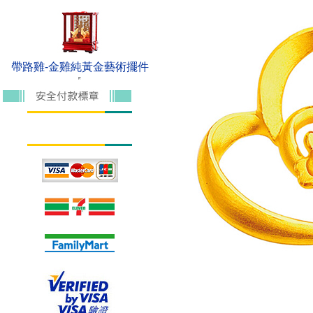
帶路雞-金雞純黃金藝術擺件