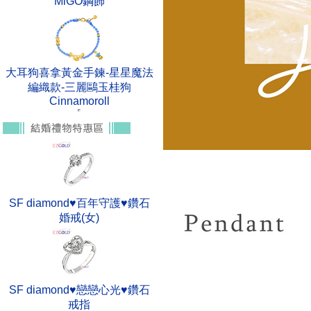
MiGO鋼飾
大耳狗喜拿黃金手鍊-星星魔法
編織款-三麗鷗玉桂狗
Cinnamoroll
SF diamond♥百年守護♥鑽石
婚戒(女)
SF diamond♥戀戀心光♥鑽石
戒指