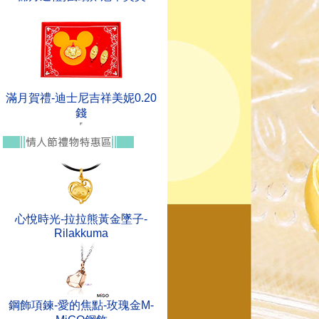
滿月賀禮-迪士尼吉祥美妮0.20
錢
心悅時光-拉拉熊黃金墜子-
Rilakkuma
鋼飾項鍊-愛的焦點-玫瑰金M-