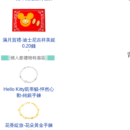
滿月賀禮-迪士尼吉祥美妮
0.20錢
Hello Kitty凱蒂貓-怦然心
動-純銀手鍊
花香綻放-花朵黃金手鍊