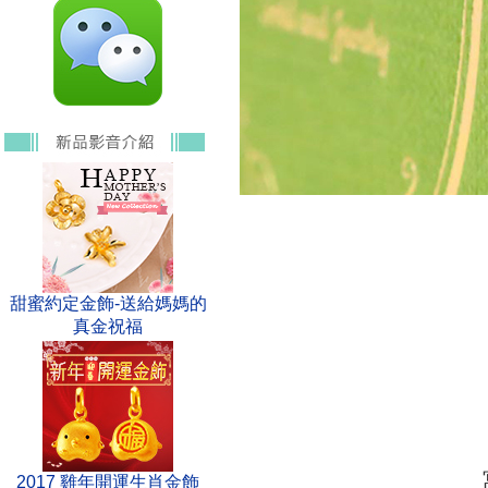
甜蜜約定金飾-送給媽媽的
真金祝福
2017 雞年開運生肖金飾