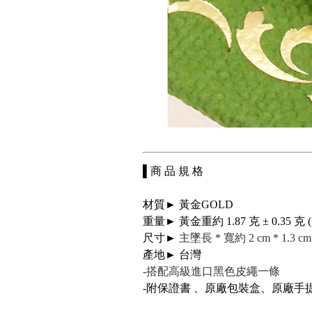
▌商 品 規 格
材質► 黃金GOLD
重量► 黃金重約 1.87 克 ± 0.35 克 ( 0.
尺寸►
主墜長 * 寬約 2 cm * 1.3 cm
產地► 台灣
-搭配高級進口黑色皮繩一條
-附保證書 、原廠包裝盒、原廠手