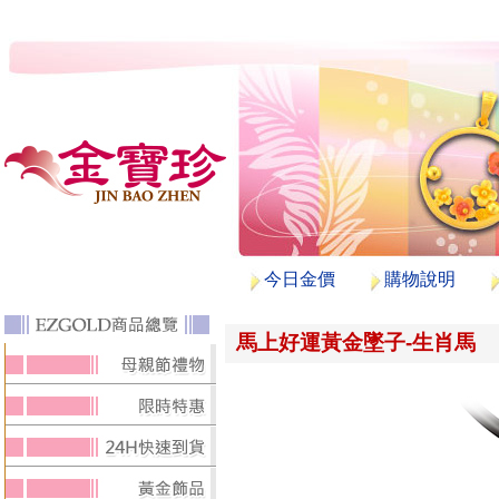
今日金價
購物說明
馬上好運黃金墜子-生肖馬