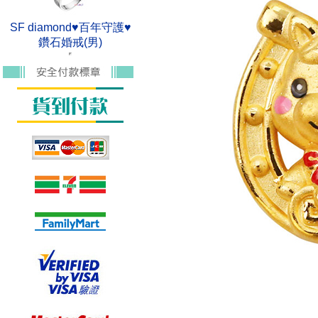
SF diamond♥百年守護♥
鑽石婚戒(男)