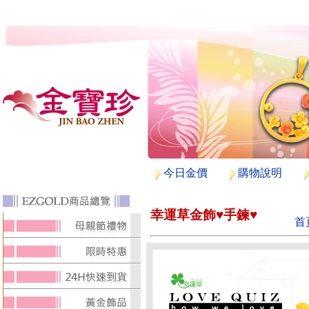
今日金價
購物說明
幸運草金飾♥手鍊♥
首