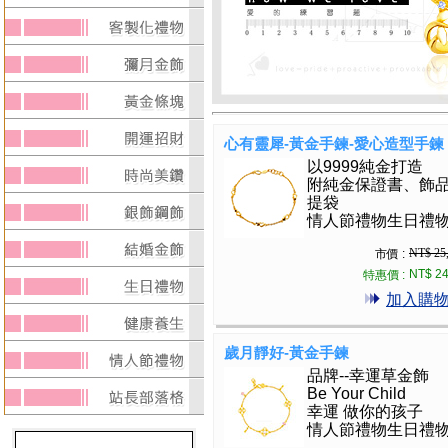
心有靈犀-黃金手鍊-愛心造型手鍊
以9999純金打造
附純金保證書、飾
提袋
情人節禮物生日禮
NT$ 25
市價 :
NT$ 24
特惠價 :
加入購
歲月靜好-黃金手鍊
品牌--幸運草金飾
Be Your Child
幸運 做你的孩子
情人節禮物生日禮