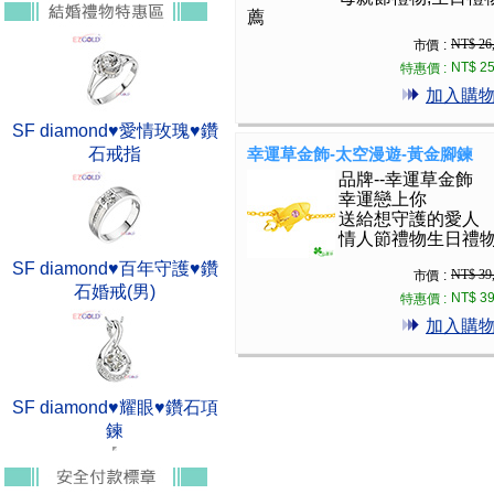
薦
NT$ 26
市價 :
NT$ 25
特惠價 :
加入購
SF diamond♥愛情玫瑰♥鑽
石戒指
幸運草金飾-太空漫遊-黃金腳鍊
品牌--幸運草金飾
幸運戀上你
送給想守護的愛人
情人節禮物生日禮
SF diamond♥百年守護♥鑽
NT$ 39
市價 :
石婚戒(男)
NT$ 39
特惠價 :
加入購
SF diamond♥耀眼♥鑽石項
鍊