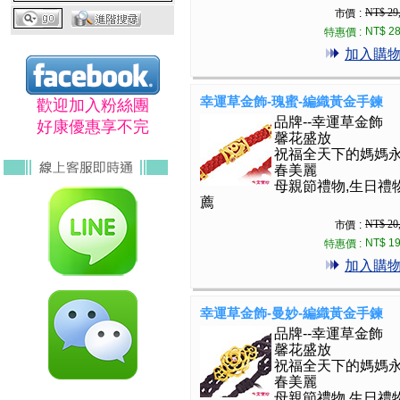
NT$ 29
市價 :
NT$ 28
特惠價 :
加入購
幸運草金飾-瑰蜜-編織黃金手鍊
歡迎加入粉絲團
品牌--幸運草金飾
好康優惠享不完
馨花盛放
祝福全天下的媽媽
春美麗
母親節禮物,生日禮
薦
NT$ 20
市價 :
NT$ 19
特惠價 :
加入購
幸運草金飾-曼妙-編織黃金手鍊
品牌--幸運草金飾
馨花盛放
祝福全天下的媽媽
春美麗
母親節禮物,生日禮